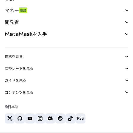
スワップ
マネー
新規
予測
新規
購入
開発者
パーペチュアル
新規
カード
ドキュメントを表示
MetaMaskを入手
RWA
mUSD
新規
ダッシュボード
トランザクションシールド
収益化
Smart Accounts Kit
Agent Wallet
新規
価格を見る
埋め込みウォレット
Snaps
ビットコインの価格
交換レートを見る
MetaMask Connect
イーサリアムの価格
報酬
新規
BTC→USD
Solanaの価格
ガイドを見る
Snaps
セキュリティ
ETH→USD
BTCの購入
Shiba Inuの価格
USDT→INR
コンテンツを見る
Web3サービス
サポート
ETHの購入
Pepeの価格
ビットコインウォレット
BTC→USDT
SOLの購入
キャリア
Tetherの価格
Solanaウォレット
日本語
BTC→INR
PEPEの購入
お問い合わせ
USDCの価格
おすすめの暗号資産カード
ETH→USDT
USDTの購入
Chanlinkの価格
おすすめのモバイル暗号資産ウォレット
USDT→PHP
USDCの購入