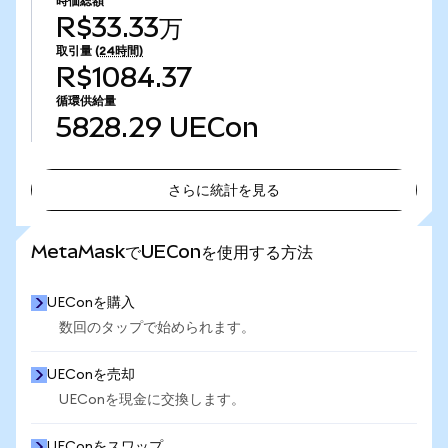
時価総額
R$33.33万
取引量
(24時間)
R$1084.37
循環供給量
5828.29
UECon
さらに統計を見る
さらに統計を見る
MetaMaskでUEConを使用する方法
UEConを購入
数回のタップで始められます。
UEConを売却
UEConを現金に交換します。
UEConをスワップ