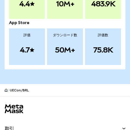
4.4
10M+
483.9K
App Store
評価
ダウンロード数
評価数
4.7
50M+
75.8K
UECon/BRL
MetaMaskサイトフッター
取引