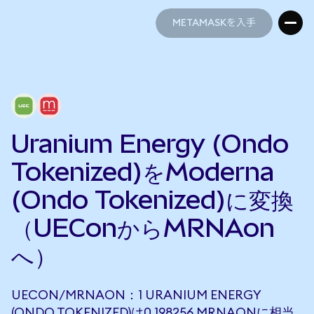
METAMASKを入手
METAMASKを入手
Uranium Energy (Ondo
Tokenized)をModerna
(Ondo Tokenized)に変換
（UEConからMRNAon
へ）
UECON/MRNAON：1 URANIUM ENERGY
(ONDO TOKENIZED)は0.198256 MRNAONに相当