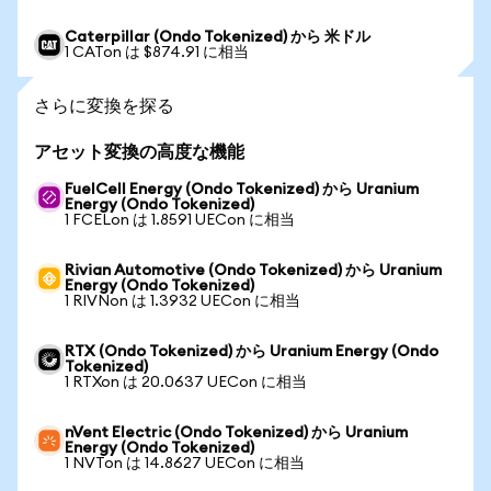
Caterpillar (Ondo Tokenized) から 米ドル
1 CATon は $874.91 に相当
さらに変換を探る
アセット変換の高度な機能
FuelCell Energy (Ondo Tokenized) から Uranium
Energy (Ondo Tokenized)
1 FCELon は 1.8591 UECon に相当
Rivian Automotive (Ondo Tokenized) から Uranium
Energy (Ondo Tokenized)
1 RIVNon は 1.3932 UECon に相当
RTX (Ondo Tokenized) から Uranium Energy (Ondo
Tokenized)
1 RTXon は 20.0637 UECon に相当
nVent Electric (Ondo Tokenized) から Uranium
Energy (Ondo Tokenized)
1 NVTon は 14.8627 UECon に相当