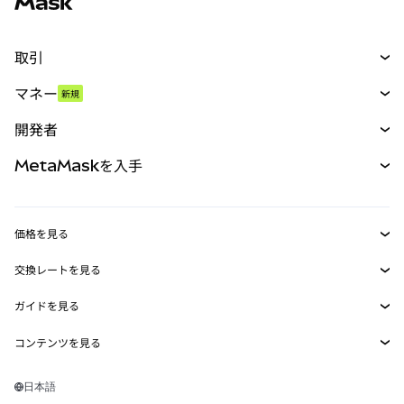
取引
スワップ
マネー
新規
予測
新規
購入
開発者
パーペチュアル
新規
カード
ドキュメントを表示
MetaMaskを入手
RWA
mUSD
新規
ダッシュボード
トランザクションシールド
収益化
Smart Accounts Kit
Agent Wallet
新規
価格を見る
埋め込みウォレット
Snaps
ビットコインの価格
交換レートを見る
MetaMask Connect
イーサリアムの価格
報酬
新規
BTC→USD
Solanaの価格
ガイドを見る
Snaps
セキュリティ
ETH→USD
BTCの購入
Shiba Inuの価格
USDT→INR
コンテンツを見る
Web3サービス
サポート
ETHの購入
Pepeの価格
ビットコインウォレット
BTC→USDT
SOLの購入
キャリア
Tetherの価格
Solanaウォレット
日本語
BTC→INR
PEPEの購入