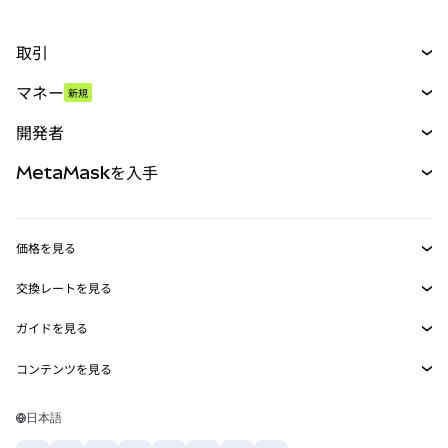
取引
スワップ
マネー
新規
予測
新規
購入
開発者
パーペチュアル
新規
カード
ドキュメントを表示
MetaMaskを入手
RWA
mUSD
新規
ダッシュボード
トランザクションシールド
収益化
Smart Accounts Kit
Agent Wallet
新規
価格を見る
埋め込みウォレット
Snaps
ビットコインの価格
交換レートを見る
MetaMask Connect
イーサリアムの価格
報酬
新規
BTC→USD
Solanaの価格
ガイドを見る
Snaps
セキュリティ
ETH→USD
BTCの購入
Shiba Inuの価格
USDT→INR
コンテンツを見る
Web3サービス
サポート
ETHの購入
Pepeの価格
ビットコインウォレット
BTC→USDT
SOLの購入
キャリア
Tetherの価格
Solanaウォレット
日本語
BTC→INR
PEPEの購入
お問い合わせ
USDCの価格
おすすめの暗号資産カード