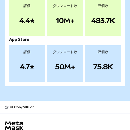
評価
ダウンロード数
評価数
4.4
10M+
483.7K
App Store
評価
ダウンロード数
評価数
4.7
50M+
75.8K
UECon/NIKLon
MetaMaskサイトフッター