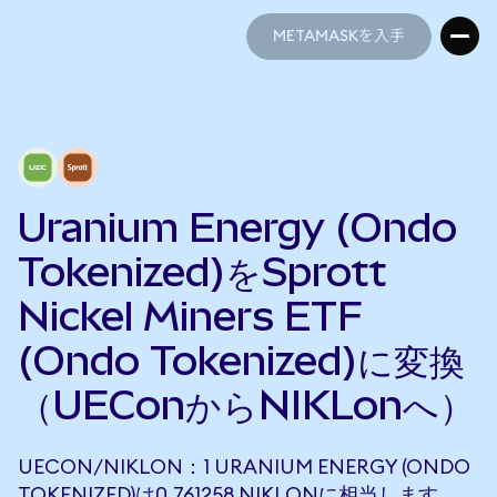
METAMASKを入手
METAMASKを入手
Uranium Energy (Ondo
Tokenized)をSprott
Nickel Miners ETF
(Ondo Tokenized)に変換
（UEConからNIKLonへ）
UECON/NIKLON：1 URANIUM ENERGY (ONDO
TOKENIZED)は0.761258 NIKLONに相当します