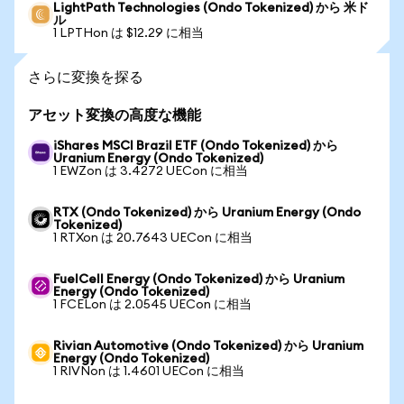
LightPath Technologies (Ondo Tokenized) から 米ド
ル
1 LPTHon は $12.29 に相当
さらに変換を探る
アセット変換の高度な機能
iShares MSCI Brazil ETF (Ondo Tokenized) から
Uranium Energy (Ondo Tokenized)
1 EWZon は 3.4272 UECon に相当
RTX (Ondo Tokenized) から Uranium Energy (Ondo
Tokenized)
1 RTXon は 20.7643 UECon に相当
FuelCell Energy (Ondo Tokenized) から Uranium
Energy (Ondo Tokenized)
1 FCELon は 2.0545 UECon に相当
Rivian Automotive (Ondo Tokenized) から Uranium
Energy (Ondo Tokenized)
1 RIVNon は 1.4601 UECon に相当