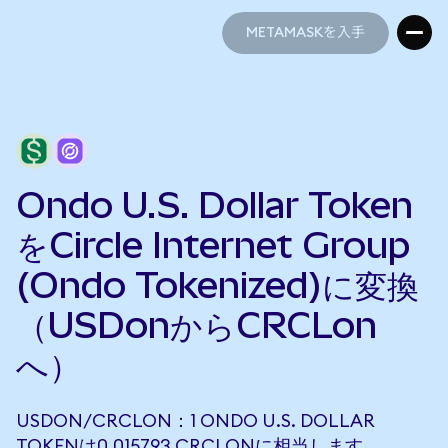
METAMASKを入手
METAMASKを入手
Ondo U.S. Dollar Token
をCircle Internet Group
(Ondo Tokenized)に変換
（USDonからCRCLon
へ）
USDON/CRCLON：1 ONDO U.S. DOLLAR
TOKENは0.015793 CRCLONに相当します