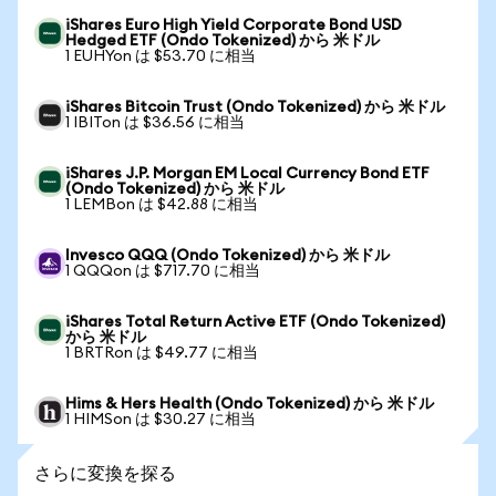
iShares Euro High Yield Corporate Bond USD
Hedged ETF (Ondo Tokenized) から 米ドル
1 EUHYon は $53.70 に相当
iShares Bitcoin Trust (Ondo Tokenized) から 米ドル
1 IBITon は $36.56 に相当
iShares J.P. Morgan EM Local Currency Bond ETF
(Ondo Tokenized) から 米ドル
1 LEMBon は $42.88 に相当
Invesco QQQ (Ondo Tokenized) から 米ドル
1 QQQon は $717.70 に相当
iShares Total Return Active ETF (Ondo Tokenized)
から 米ドル
1 BRTRon は $49.77 に相当
Hims & Hers Health (Ondo Tokenized) から 米ドル
1 HIMSon は $30.27 に相当
さらに変換を探る