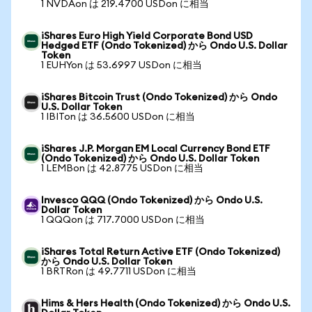
1 NVDAon は 219.4700 USDon に相当
iShares Euro High Yield Corporate Bond USD
Hedged ETF (Ondo Tokenized) から Ondo U.S. Dollar
Token
1 EUHYon は 53.6997 USDon に相当
iShares Bitcoin Trust (Ondo Tokenized) から Ondo
U.S. Dollar Token
1 IBITon は 36.5600 USDon に相当
iShares J.P. Morgan EM Local Currency Bond ETF
(Ondo Tokenized) から Ondo U.S. Dollar Token
1 LEMBon は 42.8775 USDon に相当
Invesco QQQ (Ondo Tokenized) から Ondo U.S.
Dollar Token
1 QQQon は 717.7000 USDon に相当
iShares Total Return Active ETF (Ondo Tokenized)
から Ondo U.S. Dollar Token
1 BRTRon は 49.7711 USDon に相当
Hims & Hers Health (Ondo Tokenized) から Ondo U.S.