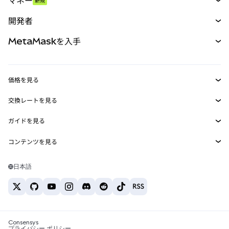
マネー
新規
予測
新規
購入
開発者
パーペチュアル
新規
カード
ドキュメントを表示
MetaMaskを入手
RWA
mUSD
新規
ダッシュボード
トランザクションシールド
収益化
Smart Accounts Kit
Agent Wallet
新規
価格を見る
埋め込みウォレット
Snaps
ビットコインの価格
交換レートを見る
MetaMask Connect
イーサリアムの価格
報酬
新規
BTC→USD
Solanaの価格
ガイドを見る
Snaps
セキュリティ
ETH→USD
BTCの購入
Shiba Inuの価格
USDT→INR
コンテンツを見る
Web3サービス
サポート
ETHの購入
Pepeの価格
ビットコインウォレット
BTC→USDT
SOLの購入
キャリア
Tetherの価格
Solanaウォレット
日本語
BTC→INR
PEPEの購入
お問い合わせ
USDCの価格
おすすめの暗号資産カード
ETH→USDT
USDTの購入
Chanlinkの価格
おすすめのモバイル暗号資産ウォレット
USDT→PHP
USDCの購入
Polymarketとは？
BTC→EUR
SHIBの購入
Consensys
税制関連ニュース
プライバシー ポリシー