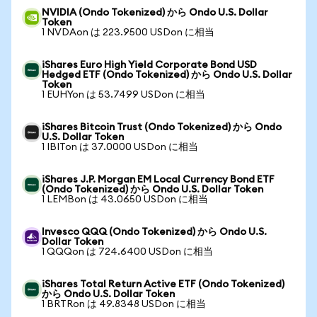
NVIDIA (Ondo Tokenized) から Ondo U.S. Dollar
Token
1 NVDAon は 223.9500 USDon に相当
iShares Euro High Yield Corporate Bond USD
Hedged ETF (Ondo Tokenized) から Ondo U.S. Dollar
Token
1 EUHYon は 53.7499 USDon に相当
iShares Bitcoin Trust (Ondo Tokenized) から Ondo
U.S. Dollar Token
1 IBITon は 37.0000 USDon に相当
iShares J.P. Morgan EM Local Currency Bond ETF
(Ondo Tokenized) から Ondo U.S. Dollar Token
1 LEMBon は 43.0650 USDon に相当
Invesco QQQ (Ondo Tokenized) から Ondo U.S.
Dollar Token
1 QQQon は 724.6400 USDon に相当
iShares Total Return Active ETF (Ondo Tokenized)
から Ondo U.S. Dollar Token
1 BRTRon は 49.8348 USDon に相当