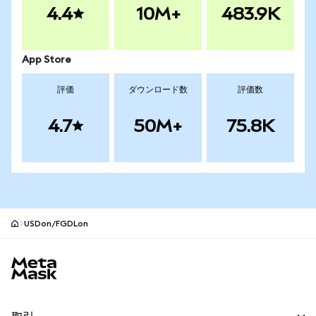
4.4
10M+
483.9K
App Store
評価
ダウンロード数
評価数
4.7
50M+
75.8K
USDon/FGDLon
MetaMaskサイトフッター