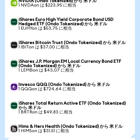
NVIDIA (Ondo Tokenized) から 米ドル
1 NVDAon は $223.95 に相当
iShares Euro High Yield Corporate Bond USD
Hedged ETF (Ondo Tokenized) から 米ドル
1 EUHYon は $53.75 に相当
iShares Bitcoin Trust (Ondo Tokenized) から 米ドル
1 IBITon は $37.00 に相当
iShares J.P. Morgan EM Local Currency Bond ETF
(Ondo Tokenized) から 米ドル
1 LEMBon は $43.07 に相当
Invesco QQQ (Ondo Tokenized) から 米ドル
1 QQQon は $724.64 に相当
iShares Total Return Active ETF (Ondo Tokenized)
から 米ドル
1 BRTRon は $49.83 に相当
Hims & Hers Health (Ondo Tokenized) から 米ドル
1 HIMSon は $31.51 に相当