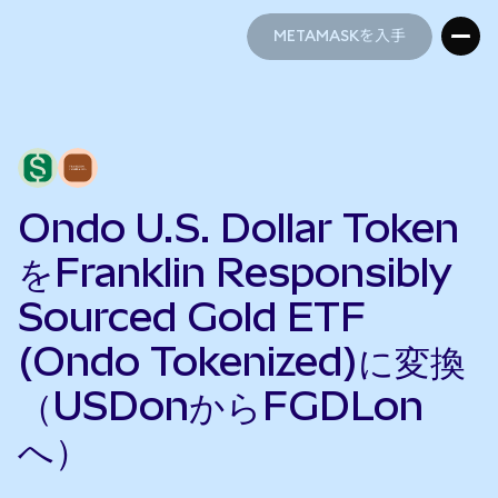
METAMASKを入手
METAMASKを入手
Ondo U.S. Dollar Token
をFranklin Responsibly
Sourced Gold ETF
(Ondo Tokenized)に変換
（USDonからFGDLon
へ）