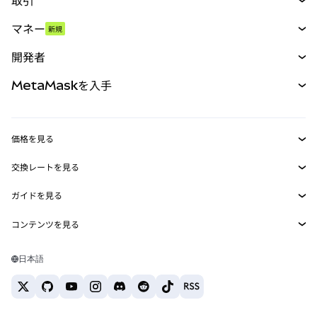
取引
スワップ
マネー
新規
予測
新規
購入
開発者
パーペチュアル
新規
カード
ドキュメントを表示
MetaMaskを入手
RWA
mUSD
新規
ダッシュボード
トランザクションシールド
収益化
Smart Accounts Kit
Agent Wallet
新規
価格を見る
埋め込みウォレット
Snaps
ビットコインの価格
交換レートを見る
MetaMask Connect
イーサリアムの価格
報酬
新規
BTC→USD
Solanaの価格
ガイドを見る
Snaps
セキュリティ
ETH→USD
BTCの購入
Shiba Inuの価格
USDT→INR
コンテンツを見る
Web3サービス
サポート
ETHの購入
Pepeの価格
ビットコインウォレット
BTC→USDT
SOLの購入
キャリア
Tetherの価格
Solanaウォレット
日本語
BTC→INR
PEPEの購入
お問い合わせ
USDCの価格
おすすめの暗号資産カード
ETH→USDT
USDTの購入
Chanlinkの価格
おすすめのモバイル暗号資産ウォレット
USDT→PHP
USDCの購入