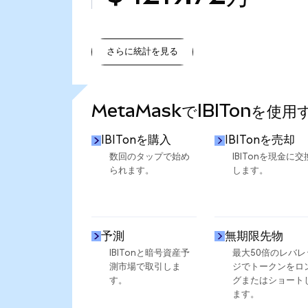
さらに統計を見る
さらに統計を見る
MetaMaskでIBITonを使
IBITonを購入
IBITonを売却
数回のタップで始め
IBITonを現金に交
られます。
します。
予測
無期限先物
IBITonと暗号資産予
最大50倍のレバレ
測市場で取引しま
ジでトークンをロ
す。
グまたはショート
ます。