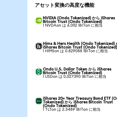
アセット変換の高度な機能
NVIDIA (Ondo Tokenized) から iShares
Bitcoin Trust (Ondo Tokenized)
1 NVDAon は 6.0112 IBITon に相当
Hims & Hers Health (Ondo Tokenized
iShares Bitcoin Trust (Ondo Tokenized
1 HIMSon は 0.829088 IBITon に相当
Ondo U.S. Dollar Token から iShares
Bitcoin Trust (Ondo Tokenized)
1 USDon は 0.027390 IBITon に相当
iShares 20+ Year Treasury Bond ETF (
Tokenized) から iShares Bitcoin Trust
(Ondo Tokenized)
1 TLTon は 2.3489 IBITon に相当