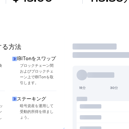
用する方法
取引
IBITonをスワップ
換
ブロックチェーン間
およびブロックチェ
ーン上でIBITonを取
引します。
15分
30分
ステーキング
ッ
暗号資産を運用して
ン
受動的所得を得まし
し
ょう。