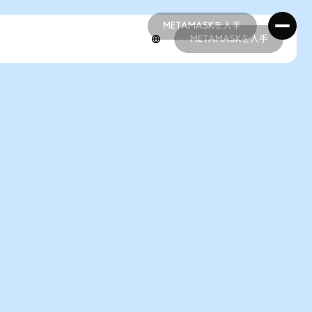
METAMASKを入手
METAMASKを入手
METAMASKを入手
METAMASKを入手