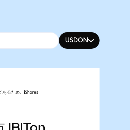
USDON
onであるため、iShares
万
IBITon