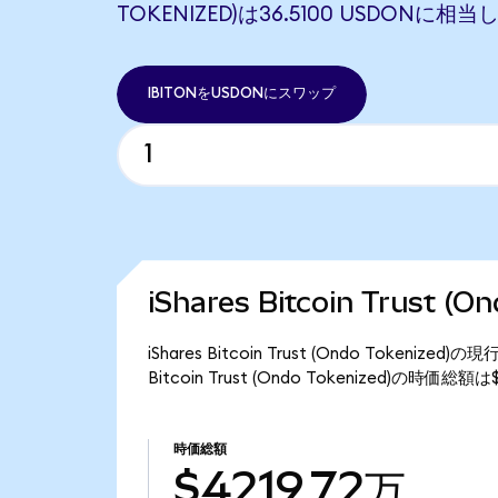
TOKENIZED)は36.5100 USDONに相
IBITONをUSDONにスワップ
iShares Bitcoin Trust 
iShares Bitcoin Trust (Ondo Tokeni
Bitcoin Trust (Ondo Tokenized)の時価総
時価総額
$4219.72万