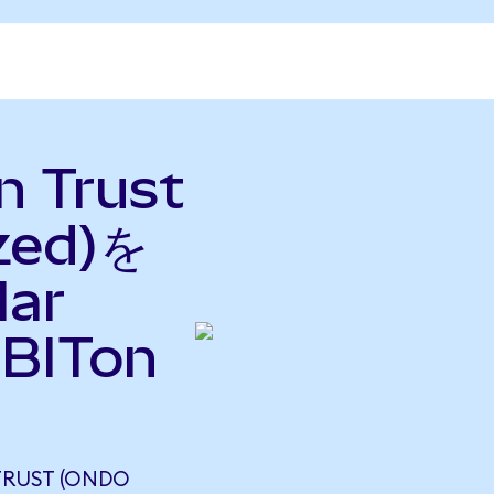
n Trust
zed)を
lar
BITon
）
TRUST (ONDO