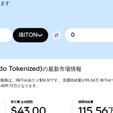
当します
IBITON
(Ondo Tokenized)の最新市場情報
zed)の現行価格は、1IBITonあたり$36.51です。 流通供給量が115.56万 IBIT
額は$4219.72万となります。
取引量
(24時間)
循環供給量
$43.00
115.56