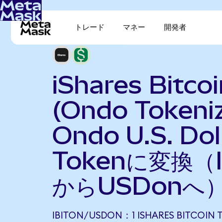
トレード
マネー
開発者
iShares Bitcoi
(Ondo Tokeni
Ondo U.S. Dol
Tokenに変換（I
からUSDonへ
IBITON/USDON：1 ISHARES BITCOIN 