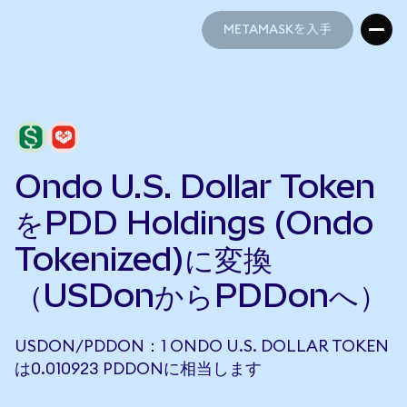
METAMASKを入手
METAMASKを入手
Ondo U.S. Dollar Token
をPDD Holdings (Ondo
Tokenized)に変換
（USDonからPDDonへ）
USDON/PDDON：1 ONDO U.S. DOLLAR TOKEN
は0.010923 PDDONに相当します