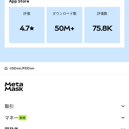
App Store
評価
ダウンロード数
評価数
4.7
50M+
75.8K
USDon/PDDon
MetaMaskサイトフッター
取引
スワップ
マネー
新規
予測
新規
購入