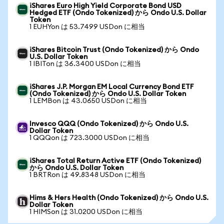
iShares Euro High Yield Corporate Bond USD
Hedged ETF (Ondo Tokenized) から Ondo U.S. Dollar
Token
1 EUHYon は 53.7499 USDon に相当
iShares Bitcoin Trust (Ondo Tokenized) から Ondo
U.S. Dollar Token
1 IBITon は 36.3400 USDon に相当
iShares J.P. Morgan EM Local Currency Bond ETF
(Ondo Tokenized) から Ondo U.S. Dollar Token
1 LEMBon は 43.0650 USDon に相当
Invesco QQQ (Ondo Tokenized) から Ondo U.S.
Dollar Token
1 QQQon は 723.3000 USDon に相当
iShares Total Return Active ETF (Ondo Tokenized)
から Ondo U.S. Dollar Token
1 BRTRon は 49.8348 USDon に相当
Hims & Hers Health (Ondo Tokenized) から Ondo U.S.
Dollar Token
1 HIMSon は 31.0200 USDon に相当