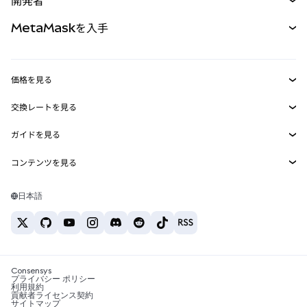
開発者
パーペチュアル
新規
カード
ドキュメントを表示
MetaMaskを入手
RWA
mUSD
新規
ダッシュボード
トランザクションシールド
収益化
Smart Accounts Kit
Agent Wallet
新規
価格を見る
埋め込みウォレット
Snaps
ビットコインの価格
交換レートを見る
MetaMask Connect
イーサリアムの価格
報酬
新規
BTC→USD
Solanaの価格
ガイドを見る
Snaps
セキュリティ
ETH→USD
BTCの購入
Shiba Inuの価格
USDT→INR
コンテンツを見る
Web3サービス
サポート
ETHの購入
Pepeの価格
ビットコインウォレット
BTC→USDT
SOLの購入
キャリア
Tetherの価格
Solanaウォレット
日本語
BTC→INR
PEPEの購入
お問い合わせ
USDCの価格
おすすめの暗号資産カード
ETH→USDT
USDTの購入
Chanlinkの価格
おすすめのモバイル暗号資産ウォレット
USDT→PHP
USDCの購入
Polymarketとは？
BTC→EUR
SHIBの購入
Consensys
税制関連ニュース
プライバシー ポリシー
利用規約
BNBの購入
貢献者ライセンス契約
暗号資産の購入方法は？
サイトマップ