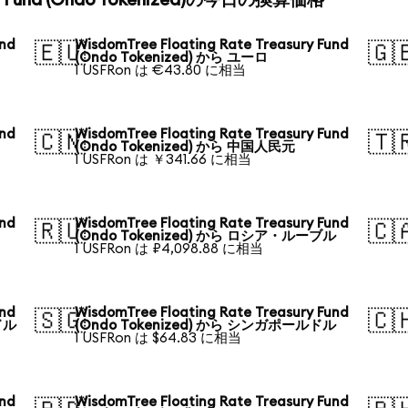
sury Fund (Ondo Tokenized)の今日の換算価格
und
WisdomTree Floating Rate Treasury Fund
🇪🇺
🇬
(Ondo Tokenized) から ユーロ
1 USFRon は €43.80 に相当
und
WisdomTree Floating Rate Treasury Fund
🇨🇳
🇹
(Ondo Tokenized) から 中国人民元
1 USFRon は ￥341.66 に相当
und
WisdomTree Floating Rate Treasury Fund
🇷🇺
🇨
(Ondo Tokenized) から ロシア・ルーブル
1 USFRon は ₽4,098.88 に相当
und
WisdomTree Floating Rate Treasury Fund
🇸🇬
🇨
ドル
(Ondo Tokenized) から シンガポールドル
1 USFRon は $64.83 に相当
und
WisdomTree Floating Rate Treasury Fund