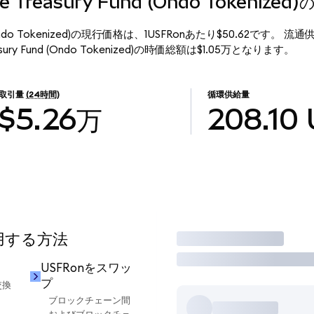
ate Treasury Fund (Ondo Tokeniz
und (Ondo Tokenized)の現行価格は、1USFRonあたり$50.62です。 流通
easury Fund (Ondo Tokenized)の時価総額は$1.05万となります。
取引量
(24時間)
循環供給量
$5.26万
208.10
使用する方法
取引
USFRonをスワッ
プ
交換
ブロックチェーン間