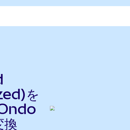
d
zed)を
(Ondo
変換