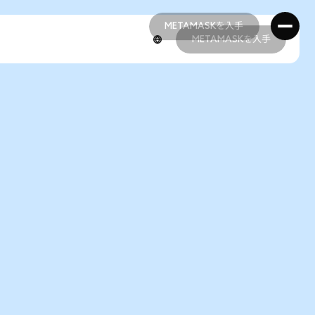
METAMASKを入手
METAMASKを入手
METAMASKを入手
METAMASKを入手