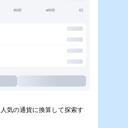
1時間
4時間
1日
nized)を人気の通貨に換算して探索す