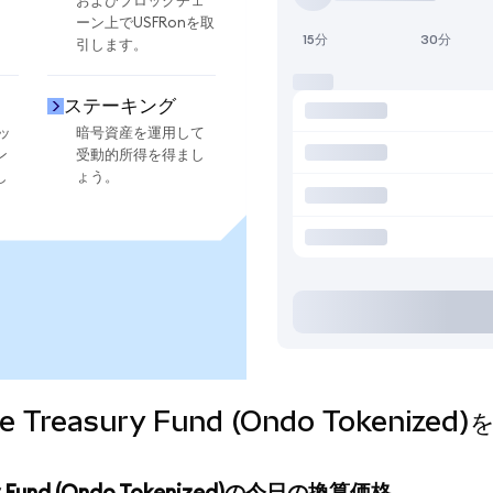
およびブロックチェ
ーン上でUSFRonを取
15分
30分
引します。
ステーキング
ッ
暗号資産を運用して
ン
受動的所得を得まし
し
ょう。
Rate Treasury Fund (Ondo Toke