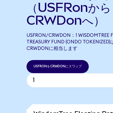
（USFRonから
CRWDonへ）
USFRON/CRWDON：1 WISDOMTREE F
TREASURY FUND (ONDO TOKENIZED)は
CRWDONに相当します
USFRONをCRWDONにスワップ