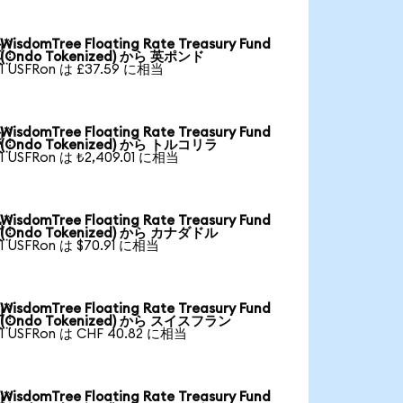
WisdomTree Floating Rate Treasury Fund

(Ondo Tokenized) から 英ポンド
1 USFRon は £37.59 に相当
WisdomTree Floating Rate Treasury Fund

(Ondo Tokenized) から トルコリラ
1 USFRon は ₺2,409.01 に相当
WisdomTree Floating Rate Treasury Fund

(Ondo Tokenized) から カナダドル
1 USFRon は $70.91 に相当
WisdomTree Floating Rate Treasury Fund

(Ondo Tokenized) から スイスフラン
1 USFRon は CHF 40.82 に相当
WisdomTree Floating Rate Treasury Fund