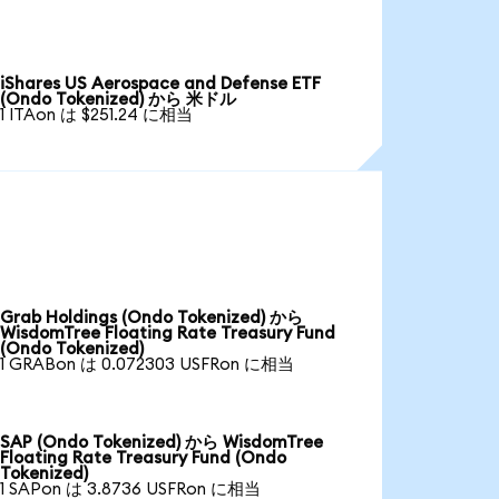
iShares US Aerospace and Defense ETF
(Ondo Tokenized) から 米ドル
1 ITAon は $251.24 に相当
Grab Holdings (Ondo Tokenized) から
WisdomTree Floating Rate Treasury Fund
(Ondo Tokenized)
1 GRABon は 0.072303 USFRon に相当
SAP (Ondo Tokenized) から WisdomTree
Floating Rate Treasury Fund (Ondo
Tokenized)
1 SAPon は 3.8736 USFRon に相当