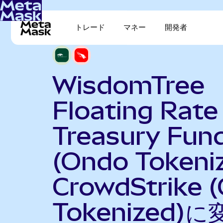
トレード
マネー
開発者
WisdomTree
Floating Rate
Treasury Fun
(Ondo Tokeni
CrowdStrike 
Tokenized)に