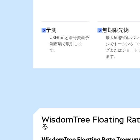
予測
無期限先物
USFRonと暗号資産予
最大50倍のレバレ
測市場で取引しま
ジでトークンをロ
す。
グまたはショート
ます。
WisdomTree Floating 
る