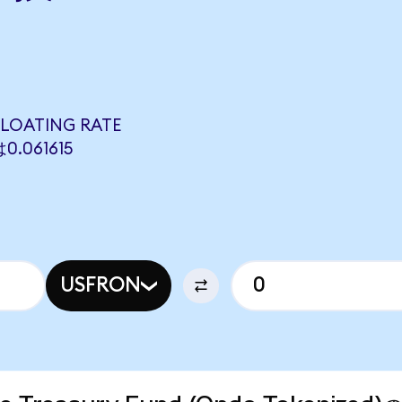
LOATING RATE
0.061615
USFRON