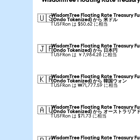
WisdomTree Floating Rate Trea
WisdomTree Floating Rate Treasury F
🇺🇸
(Ondo Tokenized) から 米ドル
1 USFRon は $50.62 に相当
WisdomTree Floating Rate Treasury F
🇯🇵
(Ondo Tokenized) から 日本円
1 USFRon は ￥7,984.28 に相当
WisdomTree Floating Rate Treasury F
🇰🇷
(Ondo Tokenized) から 韓国ウォン
1 USFRon は ₩71,777.59 に相当
WisdomTree Floating Rate Treasury F
🇦🇺
(Ondo Tokenized) から オーストラリア
1 USFRon は $71.73 に相当
WisdomTree Floating Rate Treasury F