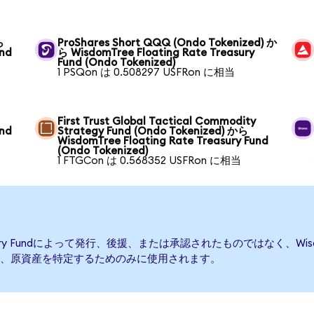
ら
ProShares Short QQQ (Ondo Tokenized) か
und
ら WisdomTree Floating Rate Treasury
Fund (Ondo Tokenized)
1 PSQon は 0.508297 USFRon に相当
First Trust Global Tactical Commodity
und
Strategy Fund (Ondo Tokenized) から
WisdomTree Floating Rate Treasury Fund
(Ondo Tokenized)
1 FTGCon は 0.568352 USFRon に相当
easury Fundによって発行、後援、または承認されたものではなく、WisdomTre
、原資産を特定するためのみに使用されます。