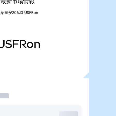
ed)の最新市場情報
供給量が208.10 USFRon
USFRon