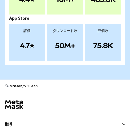
App Store
評価
ダウンロード数
評価数
4.7
50M+
75.8K
VNQon/VRTXon
MetaMaskサイトフッター
取引