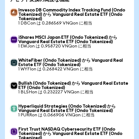
Invesco DB Commodity Index Tracking Fund (Ondo
Tokenized) から Vanguard Real Estate ETF (Ondo
Tokenized)
1 DBCon は 0.286569 VNQon に相当
iShares MSCI Japan ETF (Ondo Tokenized) から
Vanguard Real Estate ETF (Ondo Tokenized)
1 EWJon は 0.958720 VNQon に相当
WhiteFiber (Ondo Tokenized) から Vanguard Real
Estate ETF (Ondo Tokenized)
1 WYFIon は 0.268422 VNQon に相当
Bullish (Ondo Tokenized) から Vanguard Real Estate
ETF (Ondo Tokenized)
1 BLSHon は 0.232227 VNQon に相当
Hyperliquid Strategies (Ondo Tokenized) から
Vanguard Real Estate ETF (Ondo Tokenized)
1 PURRon は 0.066906 VNQon に相当
First Trust NASDAQ Cybersecurity ETF (Ondo
Tokenized) から Vanguard Real Estate ETF (Ondo
Tokenized)