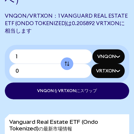
VNQON/VRTXON：1 VANGUARD REAL ESTATE
ETF (ONDO TOKENIZED)は0.205892 VRTXONに
相当します
VNQON
VRTXON
VNQONをVRTXONにスワップ
Vanguard Real Estate ETF (Ondo
Tokenized)の最新市場情報