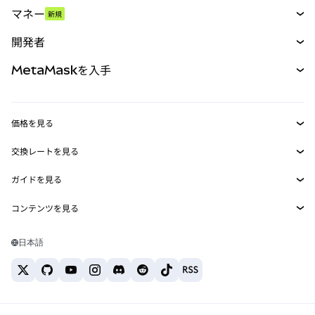
スワップ
マネー
新規
予測
新規
購入
開発者
パーペチュアル
新規
カード
ドキュメントを表示
MetaMaskを入手
RWA
mUSD
新規
ダッシュボード
トランザクションシールド
収益化
Smart Accounts Kit
Agent Wallet
新規
価格を見る
埋め込みウォレット
Snaps
ビットコインの価格
交換レートを見る
MetaMask Connect
イーサリアムの価格
報酬
新規
BTC→USD
Solanaの価格
ガイドを見る
Snaps
セキュリティ
ETH→USD
BTCの購入
Shiba Inuの価格
USDT→INR
コンテンツを見る
Web3サービス
サポート
ETHの購入
Pepeの価格
ビットコインウォレット
BTC→USDT
SOLの購入
キャリア
Tetherの価格
Solanaウォレット
日本語
BTC→INR
PEPEの購入
お問い合わせ
USDCの価格
おすすめの暗号資産カード
ETH→USDT
USDTの購入
Chanlinkの価格
おすすめのモバイル暗号資産ウォレット
USDT→PHP
USDCの購入
Polymarketとは？
BTC→EUR