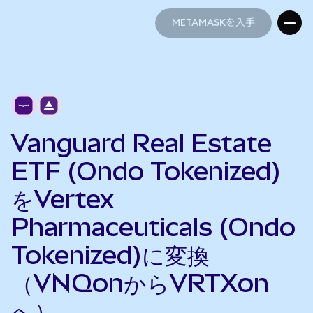
METAMASKを入手
METAMASKを入手
Vanguard Real Estate
ETF (Ondo Tokenized)
をVertex
Pharmaceuticals (Ondo
Tokenized)に変換
（VNQonからVRTXon
へ）