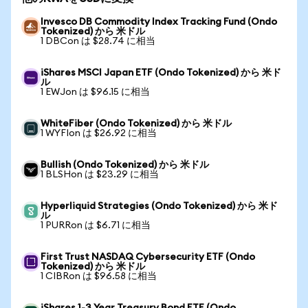
Invesco DB Commodity Index Tracking Fund (Ondo
Tokenized) から 米ドル
1 DBCon は $28.74 に相当
iShares MSCI Japan ETF (Ondo Tokenized) から 米ド
ル
1 EWJon は $96.15 に相当
WhiteFiber (Ondo Tokenized) から 米ドル
1 WYFIon は $26.92 に相当
Bullish (Ondo Tokenized) から 米ドル
1 BLSHon は $23.29 に相当
Hyperliquid Strategies (Ondo Tokenized) から 米ド
ル
1 PURRon は $6.71 に相当
First Trust NASDAQ Cybersecurity ETF (Ondo
Tokenized) から 米ドル
1 CIBRon は $96.58 に相当