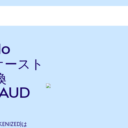
do
をオースト
換
AUD
KENIZED)は