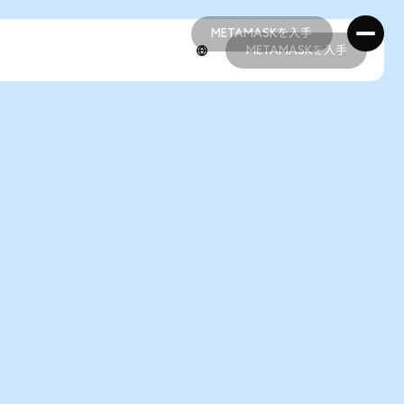
METAMASKを入手
METAMASKを入手
METAMASKを入手
METAMASKを入手