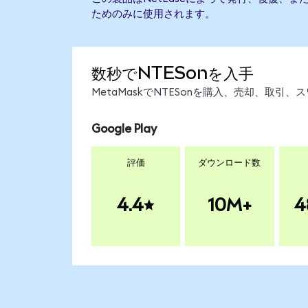
ためのみに使用されます。
数秒でNTESonを入手
MetaMaskでNTESonを購入、売却、取
Google Play
評価
ダウンロード数
4.4
10M+
4