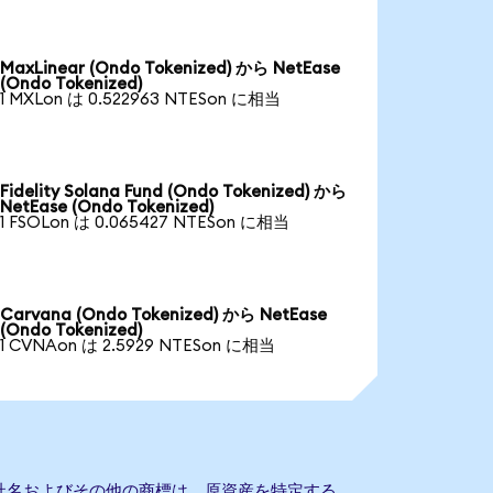
MaxLinear (Ondo Tokenized) から NetEase
(Ondo Tokenized)
1 MXLon は 0.522963 NTESon に相当
Fidelity Solana Fund (Ondo Tokenized) から
NetEase (Ondo Tokenized)
1 FSOLon は 0.065427 NTESon に相当
Carvana (Ondo Tokenized) から NetEase
(Ondo Tokenized)
1 CVNAon は 2.5929 NTESon に相当
。会社名およびその他の商標は、原資産を特定する