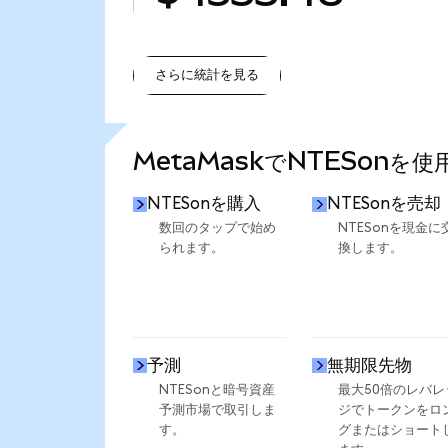
さらに統計を見る
さらに統計を見る
MetaMaskでNTESonを
NTESonを購入
NTESonを売却
数回のタップで始め
NTESonを現金に
られます。
換します。
予測
無期限先物
NTESonと暗号資産
最大50倍のレバレ
予測市場で取引しま
ジでトークンをロ
す。
グまたはショート