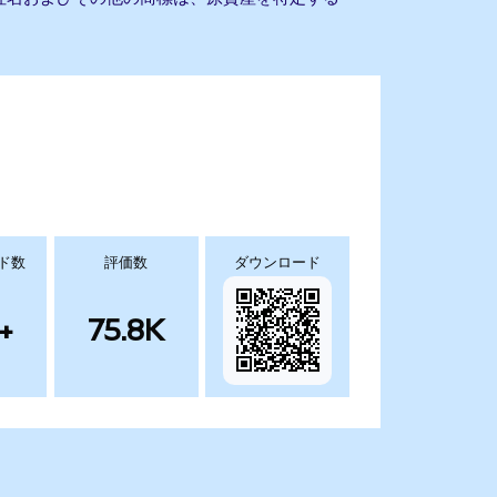
ド数
評価数
ダウンロード
+
75.8K