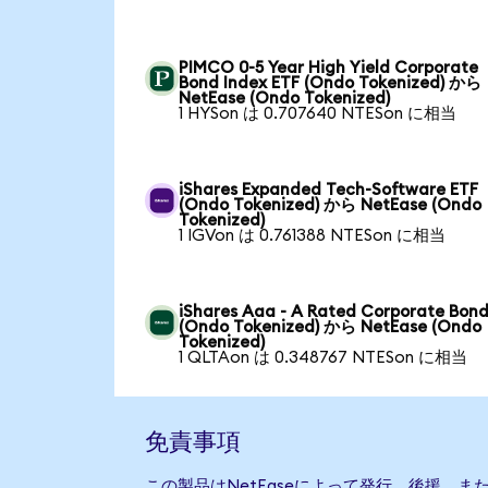
PIMCO 0-5 Year High Yield Corporate
Bond Index ETF (Ondo Tokenized) から
NetEase (Ondo Tokenized)
1 HYSon は 0.707640 NTESon に相当
iShares Expanded Tech-Software ETF
(Ondo Tokenized) から NetEase (Ondo
Tokenized)
1 IGVon は 0.761388 NTESon に相当
iShares Aaa - A Rated Corporate Bond
(Ondo Tokenized) から NetEase (Ondo
Tokenized)
1 QLTAon は 0.348767 NTESon に相当
免責事項
この製品はNetEaseによって発行、後援、