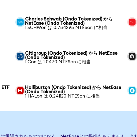
Charles Schwab (Ondo Tokenized) から
NetEase (Ondo Tokenized)
1 SCHWon は 0.784295 NTESon に相当
Citigroup (Ondo Tokenized) から NetEase
(Ondo Tokenized)
1 Con は 1.0470 NTESon に相当
 ETF
Halliburton (Ondo Tokenized) から NetEase
(Ondo Tokenized)
1 HALon は 0.241120 NTESon に相当
または承認されたものではなく、NetEaseとの提携もありません