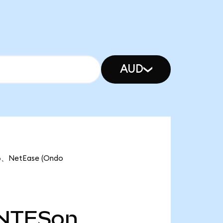
AUD
NetEase (Ondo
NTESon