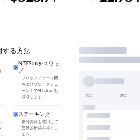
使用する方法
取引
NTESonをスワッ
プ
交
ブロックチェーン間
およびブロックチェ
ーン上でNTESonを
15分
30分
取引します。
ステーキング
ッ
暗号資産を運用して
ン
受動的所得を得まし
し
ょう。