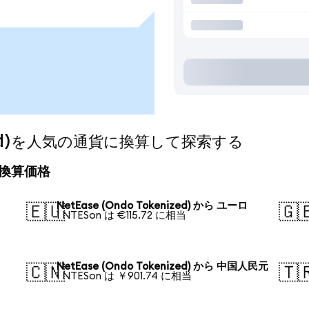
nized)を人気の通貨に換算して探索する
日の換算価格
NetEase (Ondo Tokenized) から ユーロ
🇪🇺
🇬
1 NTESon は €115.72 に相当
NetEase (Ondo Tokenized) から 中国人民元
🇨🇳
🇹
1 NTESon は ￥901.74 に相当