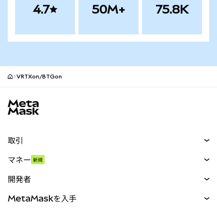
4.7
50M+
75.8K
VRTXon/BTGon
MetaMaskサイトフッター
取引
スワップ
マネー
新規
予測
新規
購入
開発者
パーペチュアル
新規
カード
ドキュメントを表示
MetaMaskを入手
RWA
mUSD
新規
ダッシュボード
トランザクションシールド