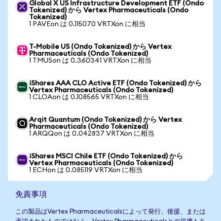
Global X US Infrastructure Development ETF (Ondo
Tokenized) から Vertex Pharmaceuticals (Ondo
Tokenized)
1 PAVEon は 0.115070 VRTXon に相当
T-Mobile US (Ondo Tokenized) から Vertex
Pharmaceuticals (Ondo Tokenized)
1 TMUSon は 0.360341 VRTXon に相当
iShares AAA CLO Active ETF (Ondo Tokenized) から
Vertex Pharmaceuticals (Ondo Tokenized)
1 CLOAon は 0.108565 VRTXon に相当
Arqit Quantum (Ondo Tokenized) から Vertex
Pharmaceuticals (Ondo Tokenized)
1 ARQQon は 0.042837 VRTXon に相当
iShares MSCI Chile ETF (Ondo Tokenized) から
Vertex Pharmaceuticals (Ondo Tokenized)
1 ECHon は 0.085119 VRTXon に相当
免責事項
この製品はVertex Pharmaceuticalsによって発行、後援、または