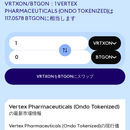
VRTXON/BTGON：1 VERTEX
PHARMACEUTICALS (ONDO TOKENIZED)は
117.0578 BTGONに相当します
VRTXON
BTGON
VRTXONをBTGONにスワップ
Vertex Pharmaceuticals (Ondo Tokenized)
の最新市場情報
Vertex Pharmaceuticals (Ondo Tokenized)の現行価