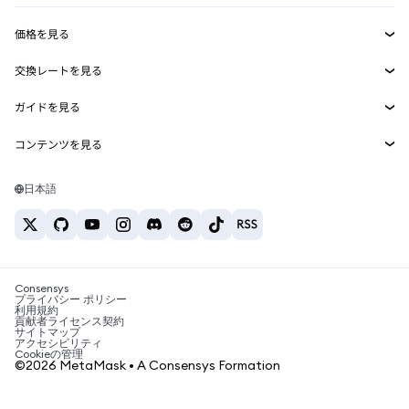
収益化
Smart Accounts Kit
Agent Wallet
新規
価格を見る
埋め込みウォレット
Snaps
ビットコインの価格
交換レートを見る
MetaMask Connect
イーサリアムの価格
報酬
新規
BTC→USD
Solanaの価格
ガイドを見る
Snaps
セキュリティ
ETH→USD
BTCの購入
Shiba Inuの価格
USDT→INR
コンテンツを見る
Web3サービス
サポート
ETHの購入
Pepeの価格
ビットコインウォレット
BTC→USDT
SOLの購入
キャリア
Tetherの価格
Solanaウォレット
日本語
BTC→INR
PEPEの購入
お問い合わせ
USDCの価格
おすすめの暗号資産カード
ETH→USDT
USDTの購入
Chanlinkの価格
おすすめのモバイル暗号資産ウォレット
USDT→PHP
USDCの購入
Polymarketとは？
BTC→EUR
SHIBの購入
Consensys
税制関連ニュース
プライバシー ポリシー
利用規約
BNBの購入
貢献者ライセンス契約
暗号資産の購入方法は？
サイトマップ
アクセシビリティ
ビットコインを売るには？
Cookieの管理
©2026 MetaMask • A Consensys Formation