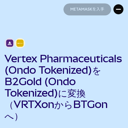
METAMASKを入手
METAMASKを入手
Vertex Pharmaceuticals
(Ondo Tokenized)を
B2Gold (Ondo
Tokenized)に変換
（VRTXonからBTGon
へ）