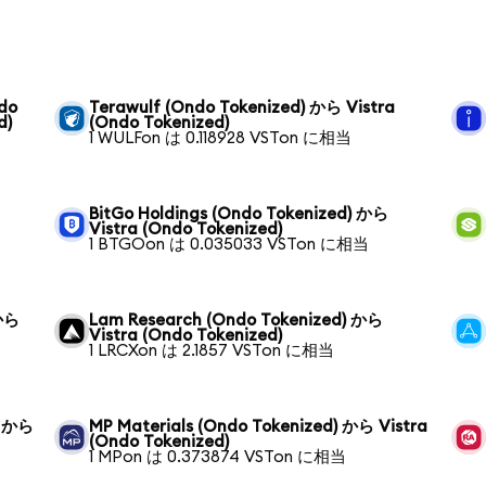
ndo
Terawulf (Ondo Tokenized) から Vistra
d)
(Ondo Tokenized)
1 WULFon は 0.118928 VSTon に相当
ら
BitGo Holdings (Ondo Tokenized) から
Vistra (Ondo Tokenized)
1 BTGOon は 0.035033 VSTon に相当
 から
Lam Research (Ondo Tokenized) から
Vistra (Ondo Tokenized)
1 LRCXon は 2.1857 VSTon に相当
) から
MP Materials (Ondo Tokenized) から Vistra
(Ondo Tokenized)
1 MPon は 0.373874 VSTon に相当