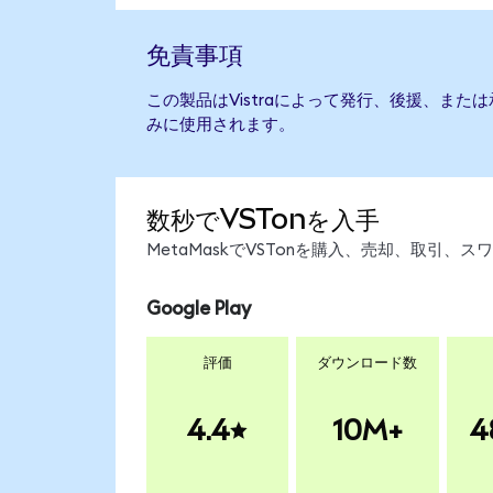
免責事項
この製品はVistraによって発行、後援、ま
みに使用されます。
数秒でVSTonを入手
MetaMaskでVSTonを購入、売却、取引
Google Play
評価
ダウンロード数
4.4
10M+
4