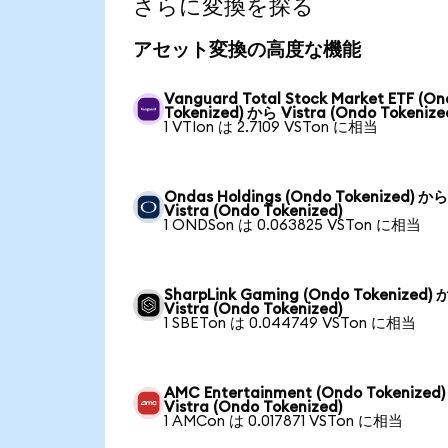
さらに変換を探る
アセット変換の高度な機能
Vanguard Total Stock Market ETF (O
Tokenized) から Vistra (Ondo Tokenize
1 VTIon は 2.7109 VSTon に相当
Ondas Holdings (Ondo Tokenized) か
Vistra (Ondo Tokenized)
1 ONDSon は 0.063825 VSTon に相当
SharpLink Gaming (Ondo Tokenized)
Vistra (Ondo Tokenized)
1 SBETon は 0.044749 VSTon に相当
AMC Entertainment (Ondo Tokenized
Vistra (Ondo Tokenized)
1 AMCon は 0.017871 VSTon に相当