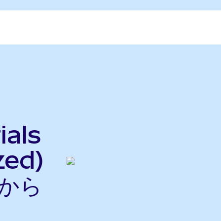
ials
zed)
nから