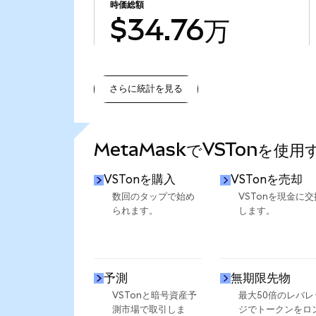
時価総額
$34.76万
さらに統計を見る
さらに統計を見る
MetaMaskでVSTonを使用
VSTonを購入
VSTonを売却
数回のタップで始め
VSTonを現金に交
られます。
します。
予測
無期限先物
VSTonと暗号資産予
最大50倍のレバレ
測市場で取引しま
ジでトークンをロ