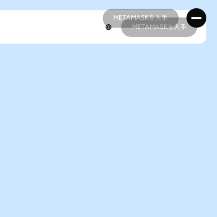
METAMASKを入手
METAMASKを入手
METAMASKを入手
METAMASKを入手