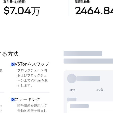
取引量
(24時間)
循環供給量
$7.04万
2464.8
する方法
取引
VSTonをスワップ
換
ブロックチェーン間
およびブロックチェ
ーン上でVSTonを取
引します。
15分
30分
ステーキング
ッ
暗号資産を運用して
ン
受動的所得を得まし