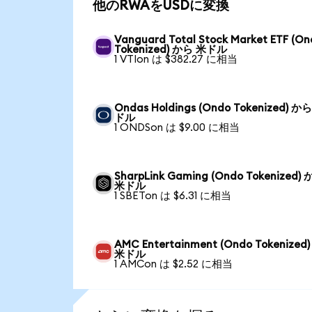
他のRWAをUSDに変換
Vanguard Total Stock Market ETF (O
Tokenized) から 米ドル
1 VTIon は $382.27 に相当
Ondas Holdings (Ondo Tokenized) か
ドル
1 ONDSon は $9.00 に相当
SharpLink Gaming (Ondo Tokenized)
米ドル
1 SBETon は $6.31 に相当
AMC Entertainment (Ondo Tokenized
米ドル
1 AMCon は $2.52 に相当