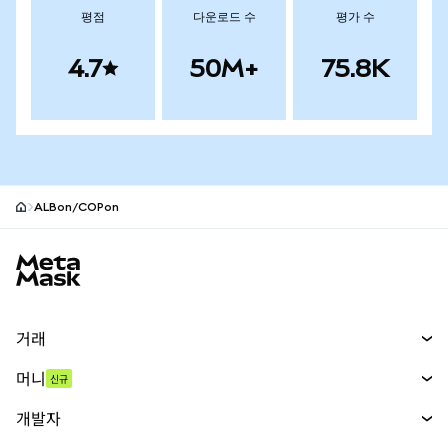
평점
다운로드 수
평가 수
4.7
50M+
75.8K
ALBon/COPon
MetaMask 사이트 바닥글
거래
스왑
머니
신규
예측 시장
신규
매수
개발자
무기한 선물
신규
카드
문서 보기