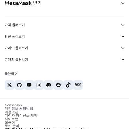
MetaMask 받기
실물자산
mUSD
신규
대시보드
Transaction Shield
수익 창출
Smart Accounts Kit
에이전트 지갑
신규
가격 둘러보기
임베디드 지갑
Snaps
비트코인 가격
환전 둘러보기
MetaMask Connect
이더리움 가격
보상
신규
BTC를 USD로 환전
솔라나 가격
가이드 둘러보기
Snaps
보안
ETH를 USD로 환전
BTC 매수
시바이누 가격
USDT를 INR로 환전
콘텐츠 둘러보기
웹3 서비스
고객 지원
ETH 매수
페페 가격
비트코인 지갑
BTC를 USDT로 환전
SOL 매수
채용
테더 가격
솔라나 지갑
한국어
BTC를 INR로 환전
PEPE 매수
연락처
USDC 가격
최고의 암호화폐 카드
ETH를 USDT로 환전
USDT 매수
체인링크 가격
최고의 모바일 암호화폐 지갑
USDT를 PHP로 환전
USDC 매수
Polymarket이란?
BTC를 EUR로 환전
SHIB 매수
Consensys
암호화폐 세금 뉴스
개인정보 처리방침
이용약관
BNB 매수
기여자 라이선스 계약
암호화폐 매수 방법
사이트맵
접근성
비트코인 매도 방법
쿠키 관리