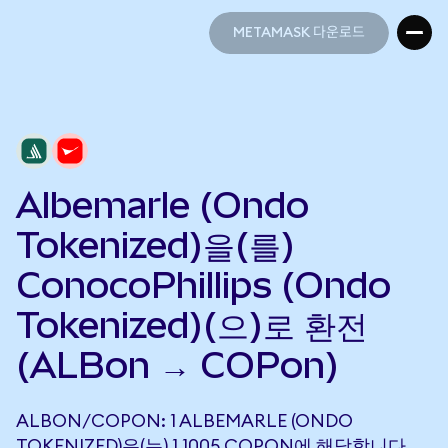
METAMASK 다운로드
METAMASK 다운로드
Albemarle (Ondo
Tokenized)을(를)
ConocoPhillips (Ondo
Tokenized)(으)로 환전
(ALBon → COPon)
ALBON/COPON: 1 ALBEMARLE (ONDO
TOKENIZED)은(는) 1.1005 COPON에 해당합니다