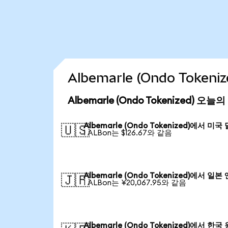
Albemarle (Ondo Toke
Albemarle (Ondo Tokenized) 오
Albemarle (Ondo Tokenized)에서 미국
🇺🇸
1 ALBon는 $126.67와 같음
Albemarle (Ondo Tokenized)에서 일본 
🇯🇵
1 ALBon는 ¥20,067.95와 같음
Albemarle (Ondo Tokenized)에서 한국