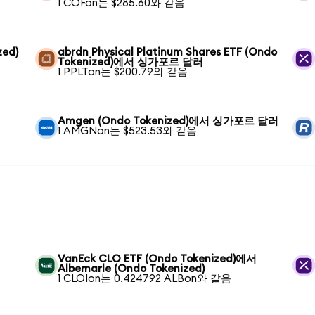
1 COFon는 $285.60와 같음
zed)
abrdn Physical Platinum Shares ETF (Ondo
Tokenized)에서 싱가포르 달러
1 PPLTon는 $200.79와 같음
Amgen (Ondo Tokenized)에서 싱가포르 달러
1 AMGNon는 $523.53와 같음
VanEck CLO ETF (Ondo Tokenized)에서
Albemarle (Ondo Tokenized)
1 CLOIon는 0.424792 ALBon와 같음