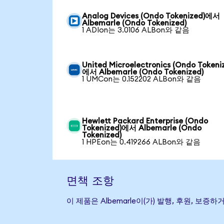
Analog Devices (Ondo Tokenized)에서
Albemarle (Ondo Tokenized)
1 ADIon는 3.0106 ALBon와 같음
United Microelectronics (Ondo Tokeni
에서 Albemarle (Ondo Tokenized)
1 UMCon는 0.152202 ALBon와 같음
Hewlett Packard Enterprise (Ondo
Tokenized)에서 Albemarle (Ondo
Tokenized)
1 HPEon는 0.419266 ALBon와 같음
면책 조항
이 제품은 Albemarle이(가) 발행, 후원, 