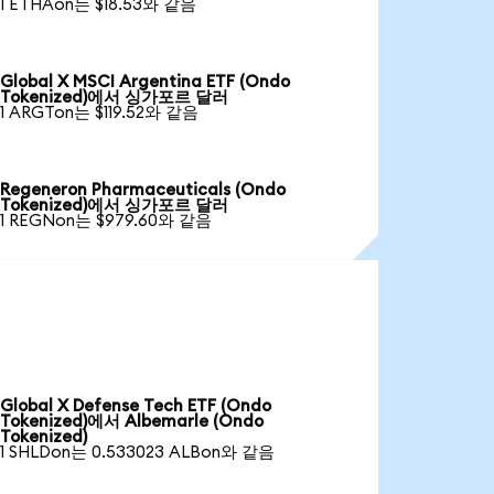
1 ETHAon는 $18.53와 같음
Global X MSCI Argentina ETF (Ondo
Tokenized)에서 싱가포르 달러
1 ARGTon는 $119.52와 같음
Regeneron Pharmaceuticals (Ondo
Tokenized)에서 싱가포르 달러
1 REGNon는 $979.60와 같음
Global X Defense Tech ETF (Ondo
Tokenized)에서 Albemarle (Ondo
Tokenized)
1 SHLDon는 0.533023 ALBon와 같음