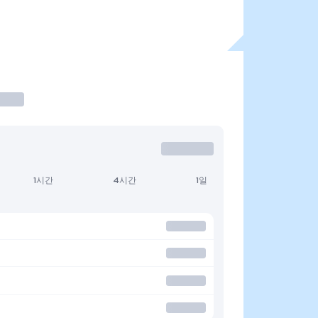
1시간
4시간
1일