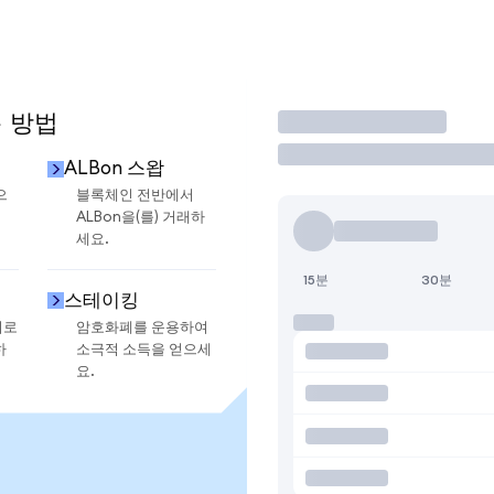
용 방법
거래
ALBon 스왑
으
블록체인 전반에서
ALBon을(를) 거래하
세요.
15분
30분
스테이킹
지로
암호화폐를 운용하여
하
소극적 소득을 얻으세
요.