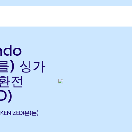
ndo
(를) 싱가
 환전
D)
KENIZED)은(는)