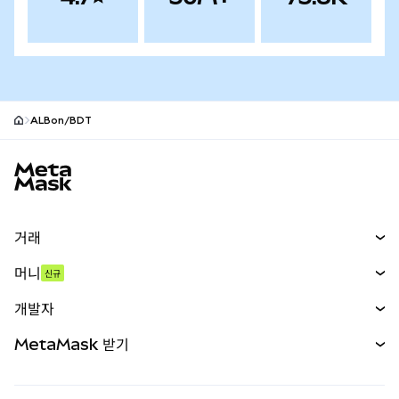
ALBon/BDT
MetaMask 사이트 바닥글
거래
스왑
머니
신규
예측 시장
신규
매수
개발자
무기한 선물
신규
카드
문서 보기
MetaMask 받기
실물자산
mUSD
신규
대시보드
Transaction Shield
수익 창출
Smart Accounts Kit
에이전트 지갑
신규