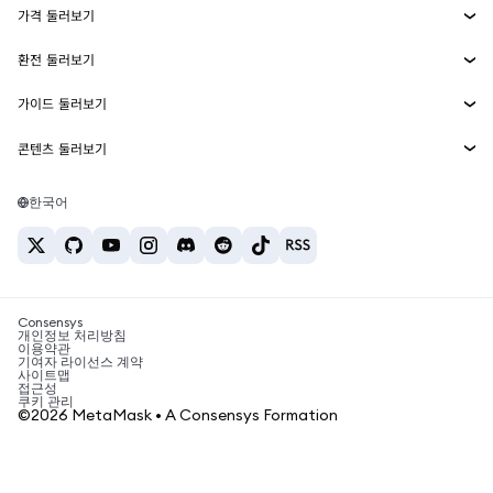
가격 둘러보기
임베디드 지갑
Snaps
비트코인 가격
환전 둘러보기
MetaMask Connect
이더리움 가격
보상
신규
BTC를 USD로 환전
솔라나 가격
가이드 둘러보기
Snaps
보안
ETH를 USD로 환전
BTC 매수
시바이누 가격
USDT를 INR로 환전
콘텐츠 둘러보기
웹3 서비스
고객 지원
ETH 매수
페페 가격
비트코인 지갑
BTC를 USDT로 환전
SOL 매수
채용
테더 가격
솔라나 지갑
한국어
BTC를 INR로 환전
PEPE 매수
연락처
USDC 가격
최고의 암호화폐 카드
ETH를 USDT로 환전
USDT 매수
체인링크 가격
최고의 모바일 암호화폐 지갑
USDT를 PHP로 환전
USDC 매수
Polymarket이란?
BTC를 EUR로 환전
SHIB 매수
Consensys
암호화폐 세금 뉴스
개인정보 처리방침
이용약관
BNB 매수
기여자 라이선스 계약
암호화폐 매수 방법
사이트맵
접근성
비트코인 매도 방법
쿠키 관리
©2026 MetaMask • A Consensys Formation