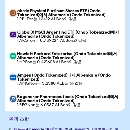
abrdn Physical Platinum Shares ETF (Ondo
Tokenized)에서 Albemarle (Ondo Tokenized)
1 PPLTon는 1.2419 ALBon와 같음
Global X MSCI Argentina ETF (Ondo Tokenized)에서
Albemarle (Ondo Tokenized)
1 ARGTon는 0.739224 ALBon와 같음
Hewlett Packard Enterprise (Ondo Tokenized)에서
Albemarle (Ondo Tokenized)
1 HPEon는 0.421608 ALBon와 같음
Amgen (Ondo Tokenized)에서 Albemarle (Ondo
Tokenized)
1 AMGNon는 3.2380 ALBon와 같음
Regeneron Pharmaceuticals (Ondo Tokenized)에서
Albemarle (Ondo Tokenized)
1 REGNon는 6.0587 ALBon와 같음
면책 조항
이 제품은 Albemarle이(가) 발행, 후원, 보증하거나 제휴한 것이 아