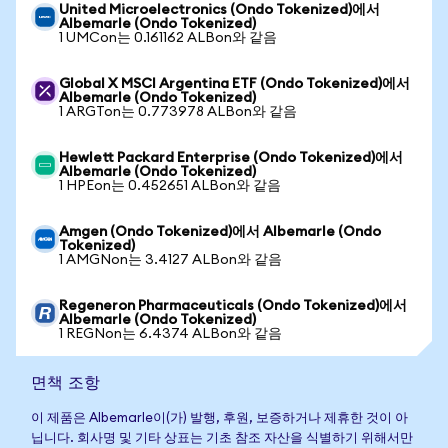
United Microelectronics (Ondo Tokenized)에서
Albemarle (Ondo Tokenized)
1 UMCon는 0.161162 ALBon와 같음
Global X MSCI Argentina ETF (Ondo Tokenized)에서
Albemarle (Ondo Tokenized)
1 ARGTon는 0.773978 ALBon와 같음
Hewlett Packard Enterprise (Ondo Tokenized)에서
Albemarle (Ondo Tokenized)
1 HPEon는 0.452651 ALBon와 같음
Amgen (Ondo Tokenized)에서 Albemarle (Ondo
Tokenized)
1 AMGNon는 3.4127 ALBon와 같음
Regeneron Pharmaceuticals (Ondo Tokenized)에서
Albemarle (Ondo Tokenized)
1 REGNon는 6.4374 ALBon와 같음
면책 조항
이 제품은 Albemarle이(가) 발행, 후원, 보증하거나 제휴한 것이 아
닙니다. 회사명 및 기타 상표는 기초 참조 자산을 식별하기 위해서만