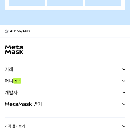
ALBon/AUD
MetaMask 사이트 바닥글
거래
스왑
머니
신규
예측 시장
신규
매수
개발자
무기한 선물
신규
카드
문서 보기
MetaMask 받기
실물자산
mUSD
신규
대시보드
Transaction Shield
수익 창출
Smart Accounts Kit
에이전트 지갑
신규
가격 둘러보기
임베디드 지갑