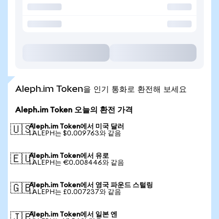
Aleph.im Token을 인기 통화로 환전해 보세요
Aleph.im Token 오늘의 환전 가격
Aleph.im Token에서 미국 달러
🇺🇸
1 ALEPH는 $0.009763와 같음
Aleph.im Token에서 유로
🇪🇺
1 ALEPH는 €0.008446와 같음
Aleph.im Token에서 영국 파운드 스털링
🇬🇧
1 ALEPH는 £0.007237와 같음
Aleph.im Token에서 일본 엔
🇯🇵