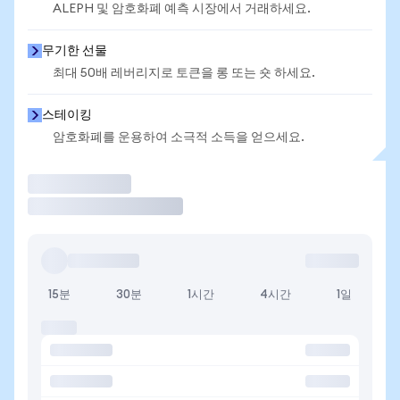
ALEPH 및 암호화폐 예측 시장에서 거래하세요.
무기한 선물
최대 50배 레버리지로 토큰을 롱 또는 숏 하세요.
스테이킹
암호화폐를 운용하여 소극적 소득을 얻으세요.
거래
15분
30분
1시간
4시간
1일