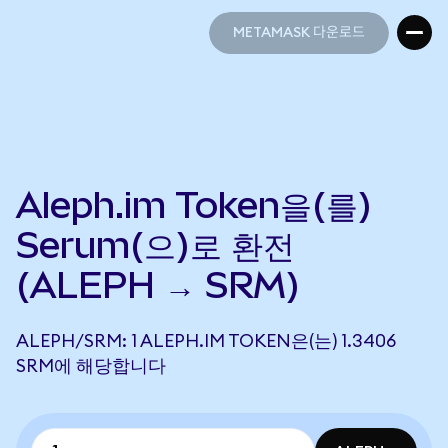
METAMASK 다운로드
METAMASK 다운로드
Aleph.im Token을(를)
Serum(으)로 환전
(ALEPH → SRM)
ALEPH/SRM: 1 ALEPH.IM TOKEN은(는) 1.3406
SRM에 해당합니다