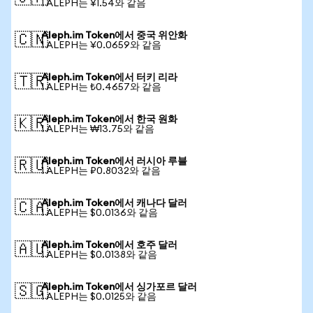
1 ALEPH는 ¥1.54와 같음
Aleph.im Token에서 중국 위안화
🇨🇳
1 ALEPH는 ¥0.0659와 같음
Aleph.im Token에서 터키 리라
🇹🇷
1 ALEPH는 ₺0.4657와 같음
Aleph.im Token에서 한국 원화
🇰🇷
1 ALEPH는 ₩13.75와 같음
Aleph.im Token에서 러시아 루블
🇷🇺
1 ALEPH는 ₽0.8032와 같음
Aleph.im Token에서 캐나다 달러
🇨🇦
1 ALEPH는 $0.0136와 같음
Aleph.im Token에서 호주 달러
🇦🇺
1 ALEPH는 $0.0138와 같음
Aleph.im Token에서 싱가포르 달러
🇸🇬
1 ALEPH는 $0.0125와 같음