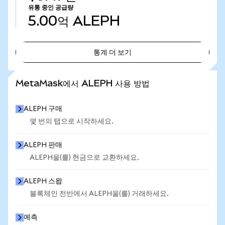
유통 중인 공급량
5.00억
ALEPH
통계 더 보기
통계 더 보기
MetaMask에서 ALEPH 사용 방법
ALEPH 구매
몇 번의 탭으로 시작하세요.
ALEPH 판매
ALEPH을(를) 현금으로 교환하세요.
ALEPH 스왑
블록체인 전반에서 ALEPH을(를) 거래하세요.
예측