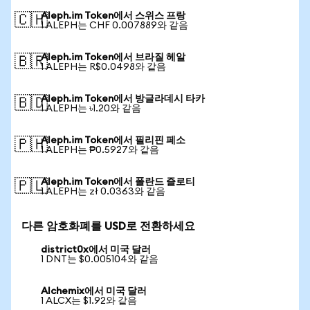
Aleph.im Token에서 스위스 프랑
🇨🇭
1 ALEPH는 CHF 0.007889와 같음
Aleph.im Token에서 브라질 헤알
🇧🇷
1 ALEPH는 R$0.0498와 같음
Aleph.im Token에서 방글라데시 타카
🇧🇩
1 ALEPH는 ৳1.20와 같음
Aleph.im Token에서 필리핀 페소
🇵🇭
1 ALEPH는 ₱0.5927와 같음
Aleph.im Token에서 폴란드 즐로티
🇵🇱
1 ALEPH는 zł 0.0363와 같음
다른 암호화폐를 USD로 전환하세요
district0x에서 미국 달러
1 DNT는 $0.005104와 같음
Alchemix에서 미국 달러
1 ALCX는 $1.92와 같음