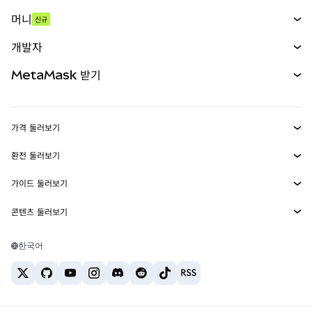
스왑
머니
신규
예측 시장
신규
매수
개발자
무기한 선물
신규
카드
문서 보기
MetaMask 받기
실물자산
mUSD
신규
대시보드
Transaction Shield
수익 창출
Smart Accounts Kit
에이전트 지갑
신규
가격 둘러보기
임베디드 지갑
Snaps
비트코인 가격
환전 둘러보기
MetaMask Connect
이더리움 가격
보상
신규
BTC를 USD로 환전
솔라나 가격
가이드 둘러보기
Snaps
보안
ETH를 USD로 환전
BTC 매수
시바이누 가격
USDT를 INR로 환전
콘텐츠 둘러보기
웹3 서비스
고객 지원
ETH 매수
페페 가격
비트코인 지갑
BTC를 USDT로 환전
SOL 매수
채용
테더 가격
솔라나 지갑
한국어
BTC를 INR로 환전
PEPE 매수
연락처
USDC 가격
최고의 암호화폐 카드
ETH를 USDT로 환전
USDT 매수
체인링크 가격
최고의 모바일 암호화폐 지갑
USDT를 PHP로 환전
USDC 매수
Polymarket이란?