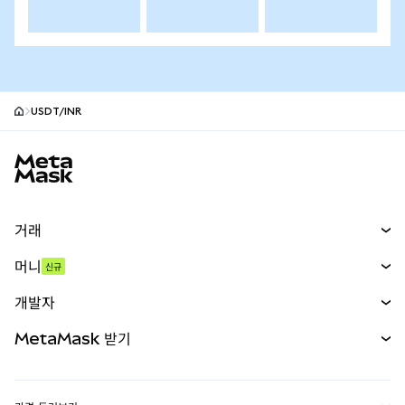
USDT/INR
MetaMask 사이트 바닥글
거래
스왑
머니
신규
예측 시장
신규
매수
개발자
무기한 선물
신규
카드
문서 보기
MetaMask 받기
실물자산
mUSD
신규
대시보드
Transaction Shield
수익 창출
Smart Accounts Kit
에이전트 지갑
신규