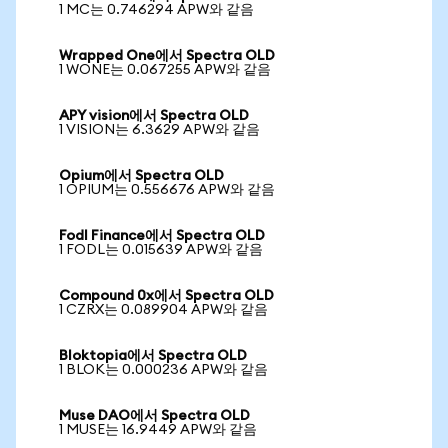
1 MC는 0.746294 APW와 같음
Wrapped One에서 Spectra OLD
1 WONE는 0.067255 APW와 같음
APY vision에서 Spectra OLD
1 VISION는 6.3629 APW와 같음
Opium에서 Spectra OLD
1 OPIUM는 0.556676 APW와 같음
Fodl Finance에서 Spectra OLD
1 FODL는 0.015639 APW와 같음
Compound 0x에서 Spectra OLD
1 CZRX는 0.089904 APW와 같음
Bloktopia에서 Spectra OLD
1 BLOK는 0.000236 APW와 같음
Muse DAO에서 Spectra OLD
1 MUSE는 16.9449 APW와 같음