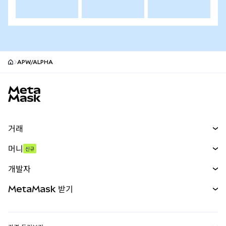
APW/ALPHA
MetaMask 사이트 바닥글
거래
스왑
머니
신규
예측 시장
신규
매수
개발자
무기한 선물
신규
카드
문서 보기
MetaMask 받기
실물자산
mUSD
신규
대시보드
Transaction Shield
수익 창출
Smart Accounts Kit
에이전트 지갑
신규