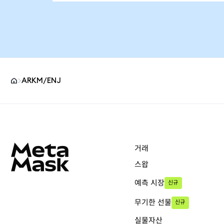
ARKM/ENJ
MetaMask 사이트 바닥글
거래
스왑
예측 시장
신규
무기한 선물
신규
실물자산