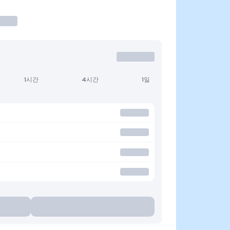
1시간
4시간
1일