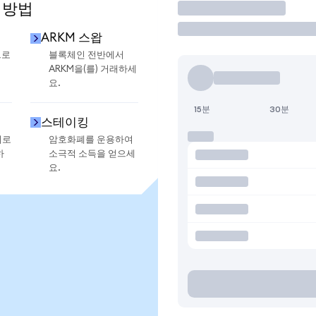
 방법
거래
ARKM 스왑
으로
블록체인 전반에서
ARKM을(를) 거래하세
요.
15분
30분
스테이킹
지로
암호화폐를 운용하여
하
소극적 소득을 얻으세
요.