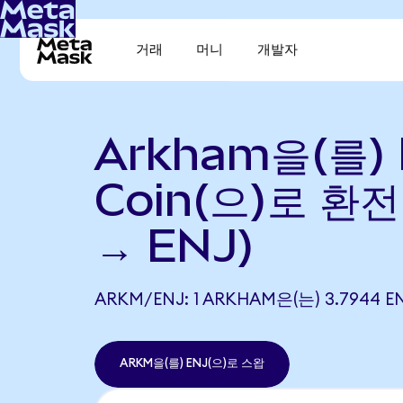
거래
머니
개발자
Arkham을(를) E
Coin(으)로 환전
→ ENJ)
ARKM/ENJ: 1 ARKHAM은(는) 3.794
ARKM을(를) ENJ(으)로 스왑