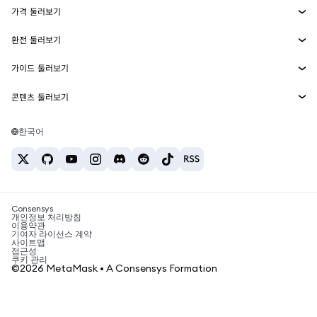
가격 둘러보기
임베디드 지갑
Snaps
비트코인 가격
환전 둘러보기
MetaMask Connect
이더리움 가격
보상
신규
BTC를 USD로 환전
솔라나 가격
가이드 둘러보기
Snaps
보안
ETH를 USD로 환전
BTC 매수
시바이누 가격
USDT를 INR로 환전
콘텐츠 둘러보기
웹3 서비스
고객 지원
ETH 매수
페페 가격
비트코인 지갑
BTC를 USDT로 환전
SOL 매수
채용
테더 가격
솔라나 지갑
한국어
BTC를 INR로 환전
PEPE 매수
연락처
USDC 가격
최고의 암호화폐 카드
ETH를 USDT로 환전
USDT 매수
체인링크 가격
최고의 모바일 암호화폐 지갑
USDT를 PHP로 환전
USDC 매수
Polymarket이란?
BTC를 EUR로 환전
SHIB 매수
Consensys
암호화폐 세금 뉴스
개인정보 처리방침
이용약관
BNB 매수
기여자 라이선스 계약
암호화폐 매수 방법
사이트맵
접근성
비트코인 매도 방법
쿠키 관리
©2026 MetaMask • A Consensys Formation