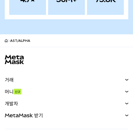
AST/ALPHA
MetaMask 사이트 바닥글
거래
스왑
머니
신규
예측 시장
신규
매수
개발자
무기한 선물
신규
카드
문서 보기
MetaMask 받기
실물자산
mUSD
신규
대시보드
Transaction Shield
수익 창출
Smart Accounts Kit
에이전트 지갑
신규