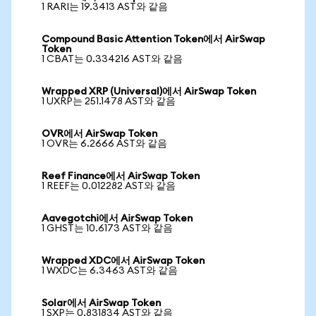
1 RARI는 19.3413 AST와 같음
Compound Basic Attention Token에서 AirSwap
Token
1 CBAT는 0.334216 AST와 같음
Wrapped XRP (Universal)에서 AirSwap Token
1 UXRP는 251.1478 AST와 같음
OVR에서 AirSwap Token
1 OVR는 6.2666 AST와 같음
Reef Finance에서 AirSwap Token
1 REEF는 0.012282 AST와 같음
Aavegotchi에서 AirSwap Token
1 GHST는 10.6173 AST와 같음
Wrapped XDC에서 AirSwap Token
1 WXDC는 6.3463 AST와 같음
Solar에서 AirSwap Token
1 SXP는 0.831834 AST와 같음