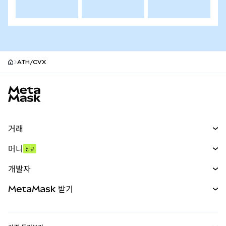
ATH/CVX
MetaMask 사이트 바닥글
거래
스왑
머니
신규
예측 시장
신규
매수
개발자
무기한 선물
신규
카드
문서 보기
MetaMask 받기
실물자산
mUSD
신규
대시보드
Transaction Shield
수익 창출
Smart Accounts Kit
에이전트 지갑
신규