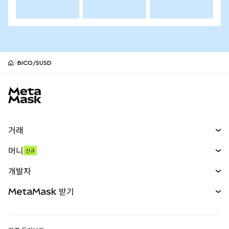
BICO/SUSD
MetaMask 사이트 바닥글
거래
스왑
머니
신규
예측 시장
신규
매수
개발자
무기한 선물
신규
카드
문서 보기
MetaMask 받기
실물자산
mUSD
신규
대시보드
Transaction Shield
수익 창출
Smart Accounts Kit
에이전트 지갑
신규