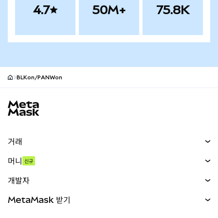
4.7
50M+
75.8K
BLKon/PANWon
MetaMask 사이트 바닥글
거래
스왑
머니
신규
예측 시장
신규
매수
개발자
무기한 선물
신규
카드
문서 보기
MetaMask 받기
실물자산
mUSD
신규
대시보드
Transaction Shield