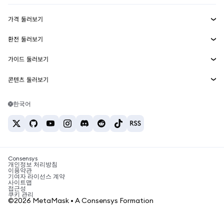
수익 창출
Smart Accounts Kit
에이전트 지갑
신규
가격 둘러보기
임베디드 지갑
Snaps
비트코인 가격
환전 둘러보기
MetaMask Connect
이더리움 가격
보상
신규
BTC를 USD로 환전
솔라나 가격
가이드 둘러보기
Snaps
보안
ETH를 USD로 환전
BTC 매수
시바이누 가격
USDT를 INR로 환전
콘텐츠 둘러보기
웹3 서비스
고객 지원
ETH 매수
페페 가격
비트코인 지갑
BTC를 USDT로 환전
SOL 매수
채용
테더 가격
솔라나 지갑
한국어
BTC를 INR로 환전
PEPE 매수
연락처
USDC 가격
최고의 암호화폐 카드
ETH를 USDT로 환전
USDT 매수
체인링크 가격
최고의 모바일 암호화폐 지갑
USDT를 PHP로 환전
USDC 매수
Polymarket이란?
BTC를 EUR로 환전
SHIB 매수
Consensys
암호화폐 세금 뉴스
개인정보 처리방침
이용약관
BNB 매수
기여자 라이선스 계약
암호화폐 매수 방법
사이트맵
접근성
비트코인 매도 방법
쿠키 관리
©2026 MetaMask • A Consensys Formation