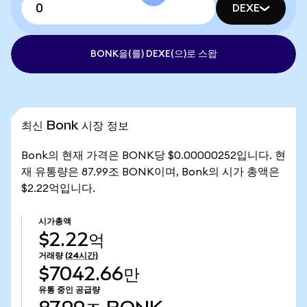
DEXE
BONK을(를) DEXE(으)로 스왑
최신 Bonk 시장 정보
Bonk의 현재 가격은 BONK당 $0.00000252입니다. 현
재 유통량은 87.99조 BONK이며, Bonk의 시가 총액은
$2.22억입니다.
시가총액
$2.22억
거래량
(24시간)
$7042.66만
유통 중인 공급량