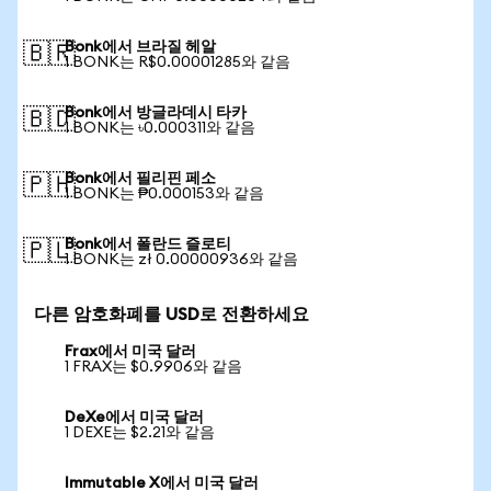
Bonk에서 브라질 헤알
🇧🇷
1 BONK는 R$0.00001285와 같음
Bonk에서 방글라데시 타카
🇧🇩
1 BONK는 ৳0.000311와 같음
Bonk에서 필리핀 페소
🇵🇭
1 BONK는 ₱0.000153와 같음
Bonk에서 폴란드 즐로티
🇵🇱
1 BONK는 zł 0.00000936와 같음
다른 암호화폐를 USD로 전환하세요
Frax에서 미국 달러
1 FRAX는 $0.9906와 같음
DeXe에서 미국 달러
1 DEXE는 $2.21와 같음
Immutable X에서 미국 달러