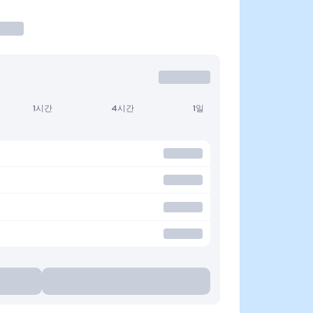
1시간
4시간
1일