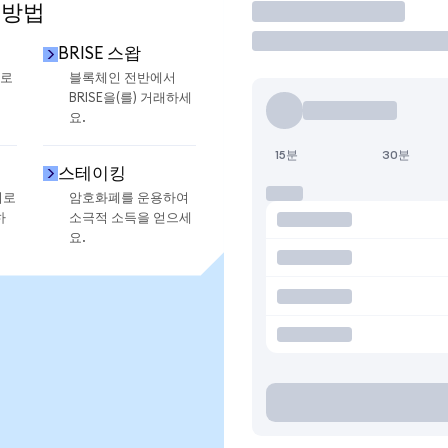
 방법
거래
BRISE 스왑
으로
블록체인 전반에서
BRISE을(를) 거래하세
요.
15분
30분
스테이킹
지로
암호화폐를 운용하여
하
소극적 소득을 얻으세
요.