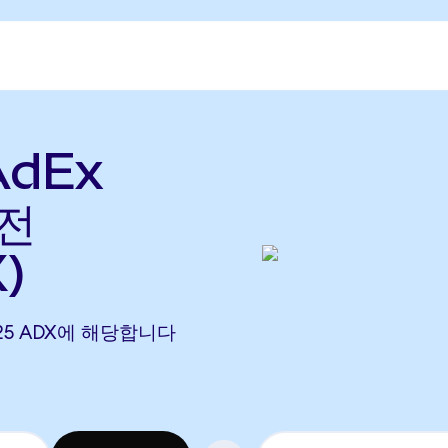
AdEx
환전
)
00025 ADX에 해당합니다