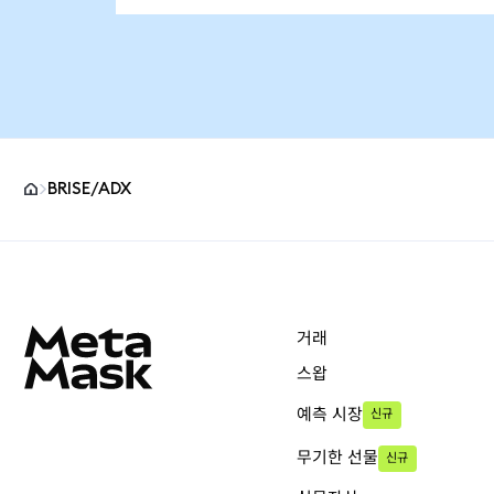
BRISE/ADX
MetaMask 사이트 바닥글
거래
스왑
예측 시장
신규
무기한 선물
신규