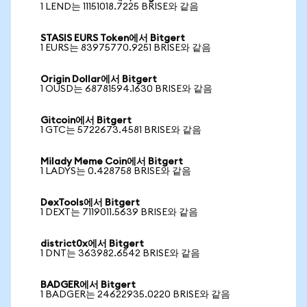
1 LEND는 11151018.7225 BRISE와 같음
STASIS EURS Token에서 Bitgert
1 EURS는 83975770.9251 BRISE와 같음
Origin Dollar에서 Bitgert
1 OUSD는 68781594.1630 BRISE와 같음
Gitcoin에서 Bitgert
1 GTC는 5722673.4581 BRISE와 같음
Milady Meme Coin에서 Bitgert
1 LADYS는 0.428758 BRISE와 같음
DexTools에서 Bitgert
1 DEXT는 7119011.5639 BRISE와 같음
district0x에서 Bitgert
1 DNT는 363982.6542 BRISE와 같음
BADGER에서 Bitgert
1 BADGER는 24622935.0220 BRISE와 같음