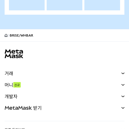
BRISE/WHBAR
MetaMask 사이트 바닥글
거래
스왑
머니
신규
예측 시장
신규
매수
개발자
무기한 선물
신규
카드
문서 보기
MetaMask 받기
실물자산
mUSD
신규
대시보드
Transaction Shield
수익 창출
Smart Accounts Kit
에이전트 지갑
신규