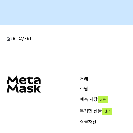
BTC/FET
MetaMask 사이트 바닥글
거래
스왑
예측 시장
신규
무기한 선물
신규
실물자산