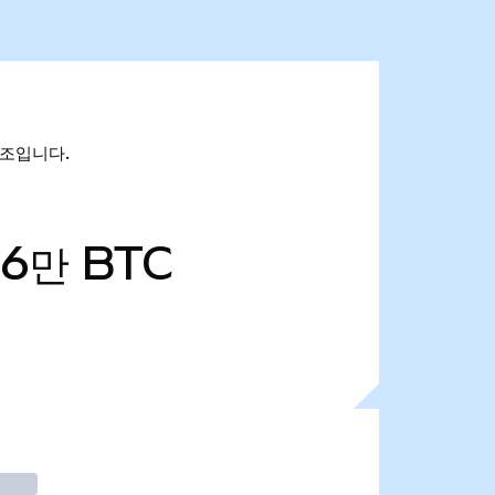
29조입니다.
66만
BTC