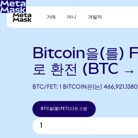
거래
머니
개발자
Bitcoin을(를) 
로 환전 (BTC →
BTC/FET: 1 BITCOIN은(는) 466,921.
BTC을(를) FET(으)로 스왑