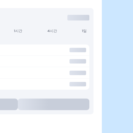
1시간
4시간
1일