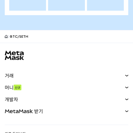
BTC/SETH
MetaMask 사이트 바닥글
거래
스왑
머니
신규
예측 시장
신규
매수
개발자
무기한 선물
신규
카드
문서 보기
MetaMask 받기
실물자산
mUSD
신규
대시보드
Transaction Shield
수익 창출
Smart Accounts Kit
에이전트 지갑
신규