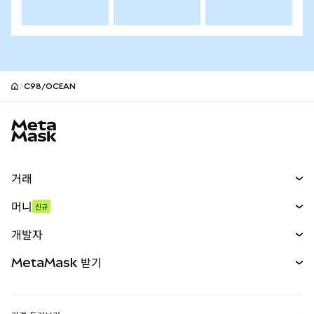
C98/OCEAN
MetaMask 사이트 바닥글
거래
스왑
머니
신규
예측 시장
신규
매수
개발자
무기한 선물
신규
카드
문서 보기
MetaMask 받기
실물자산
mUSD
신규
대시보드
Transaction Shield
수익 창출
Smart Accounts Kit
에이전트 지갑
신규