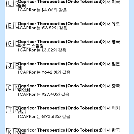
Capricor Therapeutics (Ondo Tokenized)에서 미국
🇺🇸
달러
1 CAPRon는 $4.06와 같음
Capricor Therapeutics (Ondo Tokenized)에서 유로
🇪🇺
1 CAPRon는 €3.52와 같음
Capricor Therapeutics (Ondo Tokenized)에서 영국
🇬🇧
파운드 스털링
1 CAPRon는 £3.02와 같음
Capricor Therapeutics (Ondo Tokenized)에서 일본
🇯🇵
엔
1 CAPRon는 ¥642.81와 같음
Capricor Therapeutics (Ondo Tokenized)에서 중국
🇨🇳
위안화
1 CAPRon는 ¥27.40와 같음
Capricor Therapeutics (Ondo Tokenized)에서 터키
🇹🇷
리라
1 CAPRon는 ₺193.68와 같음
Capricor Therapeutics (Ondo Tokenized)에서 한국
🇰🇷