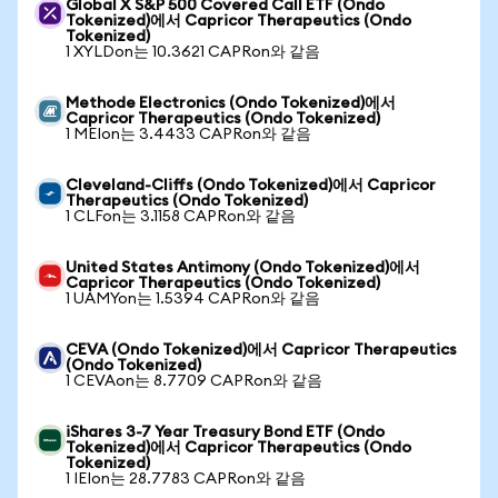
Global X S&P 500 Covered Call ETF (Ondo
Tokenized)에서 Capricor Therapeutics (Ondo
Tokenized)
1 XYLDon는 10.3621 CAPRon와 같음
Methode Electronics (Ondo Tokenized)에서
Capricor Therapeutics (Ondo Tokenized)
1 MEIon는 3.4433 CAPRon와 같음
Cleveland-Cliffs (Ondo Tokenized)에서 Capricor
Therapeutics (Ondo Tokenized)
1 CLFon는 3.1158 CAPRon와 같음
United States Antimony (Ondo Tokenized)에서
Capricor Therapeutics (Ondo Tokenized)
1 UAMYon는 1.5394 CAPRon와 같음
CEVA (Ondo Tokenized)에서 Capricor Therapeutics
(Ondo Tokenized)
1 CEVAon는 8.7709 CAPRon와 같음
iShares 3-7 Year Treasury Bond ETF (Ondo
Tokenized)에서 Capricor Therapeutics (Ondo
Tokenized)
1 IEIon는 28.7783 CAPRon와 같음