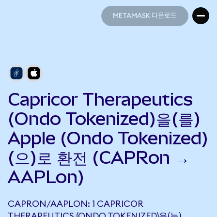
METAMASK 다운로드
METAMASK 다운로드
Capricor Therapeutics
(Ondo Tokenized)을(를)
Apple (Ondo Tokenized)
(으)로 환전 (CAPRon →
AAPLon)
CAPRON/AAPLON: 1 CAPRICOR
THERAPEUTICS (ONDO TOKENIZED)은(는)