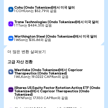
Cohu (Ondo Tokenized)에서 미국 달러
1 COHUon는 $52.79와 같음
Trane Technologies (Ondo Tokenized)에서 미국 달러
1 TTon는 $484.31와 같음
Worthington Steel (Ondo Tokenized)에서 미국 달러
1 WSon는 $35.86와 같음
더 많은 변환 살펴보기
고급 자산 전환
Westlake (Ondo Tokenized)에서 Capricor
Therapeutics (Ondo Tokenized)
1 WLKon는 19.0222 CAPRon와 같음
iShares US Equity Factor Rotation Active ETF (Ondo
Tokenized)에서 Capricor Therapeutics (Ondo
Tokenized)
1 DYNFon는 17.1133 CAPRon와 같음