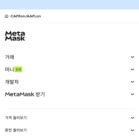
CAPRon/AAPLon
MetaMask 사이트 바닥글
거래
스왑
머니
신규
예측 시장
신규
매수
개발자
무기한 선물
신규
카드
문서 보기
MetaMask 받기
실물자산
mUSD
신규
대시보드
Transaction Shield
수익 창출
Smart Accounts Kit
에이전트 지갑
신규
가격 둘러보기
임베디드 지갑
Snaps
비트코인 가격
환전 둘러보기
MetaMask Connect
이더리움 가격
보상
신규
BTC를 USD로 환전