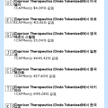
Capricor Therapeutics (Ondo Tokenized)에서 미국
🇺🇸
달러
1 CAPRon는 $4.09와 같음
Capricor Therapeutics (Ondo Tokenized)에서 유로
🇪🇺
1 CAPRon는 €3.55와 같음
Capricor Therapeutics (Ondo Tokenized)에서 영국
🇬🇧
파운드 스털링
1 CAPRon는 £3.04와 같음
Capricor Therapeutics (Ondo Tokenized)에서 일본
🇯🇵
엔
1 CAPRon는 ¥645.42와 같음
Capricor Therapeutics (Ondo Tokenized)에서 중국
🇨🇳
위안화
1 CAPRon는 ¥27.60와 같음
Capricor Therapeutics (Ondo Tokenized)에서 터키
🇹🇷
리라
1 CAPRon는 ₺195.08와 같음
Capricor Therapeutics (Ondo Tokenized)에서 한국
🇰🇷