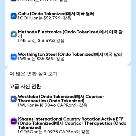
1 LOWon는 $219.01와 같음
Cohu (Ondo Tokenized)에서 미국 달러
1 COHUon는 $52.79와 같음
Methode Electronics (Ondo Tokenized)에서 미국 달
러
1 MEIon는 $16.69와 같음
Worthington Steel (Ondo Tokenized)에서 미국 달러
1 WSon는 $35.86와 같음
더 많은 변환 살펴보기
고급 자산 전환
Westlake (Ondo Tokenized)에서 Capricor
Therapeutics (Ondo Tokenized)
1 WLKon는 18.9046 CAPRon와 같음
iShares International Country Rotation Active ETF
(Ondo Tokenized)에서 Capricor Therapeutics (Ondo
Tokenized)
1 COROon는 9.0978 CAPRon와 같음