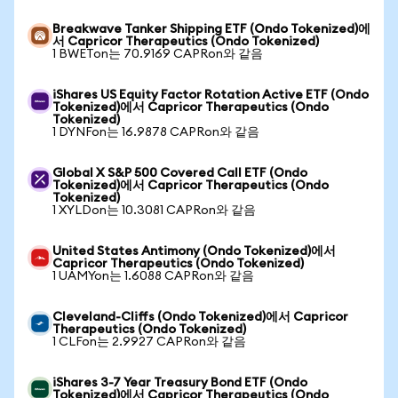
Breakwave Tanker Shipping ETF (Ondo Tokenized)에
서 Capricor Therapeutics (Ondo Tokenized)
1 BWETon는 70.9169 CAPRon와 같음
iShares US Equity Factor Rotation Active ETF (Ondo
Tokenized)에서 Capricor Therapeutics (Ondo
Tokenized)
1 DYNFon는 16.9878 CAPRon와 같음
Global X S&P 500 Covered Call ETF (Ondo
Tokenized)에서 Capricor Therapeutics (Ondo
Tokenized)
1 XYLDon는 10.3081 CAPRon와 같음
United States Antimony (Ondo Tokenized)에서
Capricor Therapeutics (Ondo Tokenized)
1 UAMYon는 1.6088 CAPRon와 같음
Cleveland-Cliffs (Ondo Tokenized)에서 Capricor
Therapeutics (Ondo Tokenized)
1 CLFon는 2.9927 CAPRon와 같음
iShares 3-7 Year Treasury Bond ETF (Ondo
Tokenized)에서 Capricor Therapeutics (Ondo