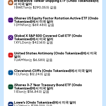
Breakwave Tanker Shipping ETF (Ondo Tokenized)에
서 미국 달러
1 BWETon는 $290.05와 같음
iShares US Equity Factor Rotation Active ETF (Ondo
Tokenized)에서 미국 달러
1 DYNFon는 $69.48와 같음
Global X S&P 500 Covered Call ETF (Ondo
Tokenized)에서 미국 달러
1 XYLDon는 $42.16와 같음
United States Antimony (Ondo Tokenized)에서 미국
달러
1 UAMYon는 $6.58와 같음
Cleveland-Cliffs (Ondo Tokenized)에서 미국 달러
1 CLFon는 $12.24와 같음
iShares 3-7 Year Treasury Bond ETF (Ondo
Tokenized)에서 미국 달러
1 IEIon는 $116.84와 같음
Lowe's (Ondo Tokenized)에서 미국 달러