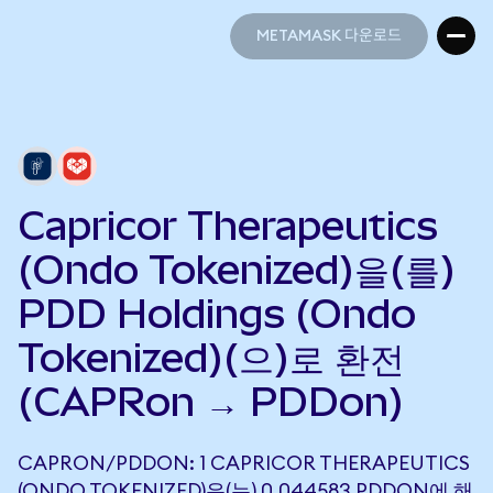
METAMASK 다운로드
METAMASK 다운로드
Capricor Therapeutics
(Ondo Tokenized)을(를)
PDD Holdings (Ondo
Tokenized)(으)로 환전
(CAPRon → PDDon)
CAPRON/PDDON: 1 CAPRICOR THERAPEUTICS
(ONDO TOKENIZED)은(는) 0.044583 PDDON에 해