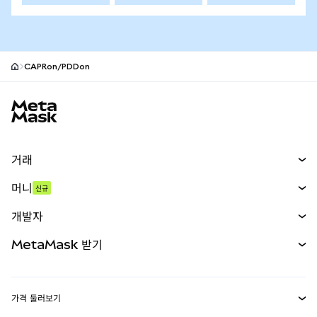
CAPRon/PDDon
MetaMask 사이트 바닥글
거래
스왑
머니
신규
예측 시장
신규
매수
개발자
무기한 선물
신규
카드
문서 보기
MetaMask 받기
실물자산
mUSD
신규
대시보드
Transaction Shield
수익 창출
Smart Accounts Kit
에이전트 지갑
신규
가격 둘러보기
임베디드 지갑
Snaps
비트코인 가격