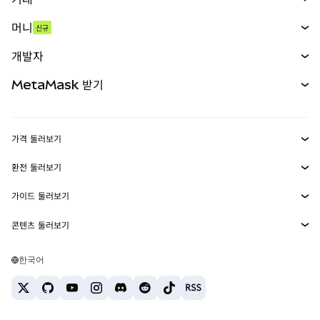
스왑
머니
신규
예측 시장
신규
매수
개발자
무기한 선물
신규
카드
문서 보기
MetaMask 받기
실물자산
mUSD
신규
대시보드
Transaction Shield
수익 창출
Smart Accounts Kit
에이전트 지갑
신규
가격 둘러보기
임베디드 지갑
Snaps
비트코인 가격
환전 둘러보기
MetaMask Connect
이더리움 가격
보상
신규
BTC를 USD로 환전
솔라나 가격
가이드 둘러보기
Snaps
보안
ETH를 USD로 환전
BTC 매수
시바이누 가격
USDT를 INR로 환전
콘텐츠 둘러보기
웹3 서비스
고객 지원
ETH 매수
페페 가격
비트코인 지갑
BTC를 USDT로 환전
SOL 매수
채용
테더 가격
솔라나 지갑
한국어
BTC를 INR로 환전
PEPE 매수
연락처
USDC 가격
최고의 암호화폐 카드
ETH를 USDT로 환전
USDT 매수
체인링크 가격
최고의 모바일 암호화폐 지갑
USDT를 PHP로 환전
USDC 매수