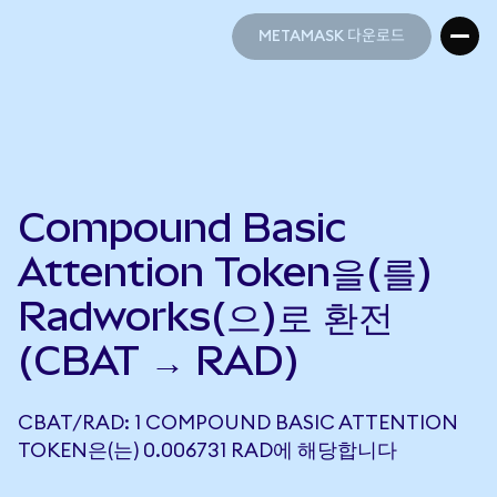
METAMASK 다운로드
METAMASK 다운로드
Compound Basic
Attention Token을(를)
Radworks(으)로 환전
(CBAT → RAD)
CBAT/RAD: 1 COMPOUND BASIC ATTENTION
TOKEN은(는) 0.006731 RAD에 해당합니다