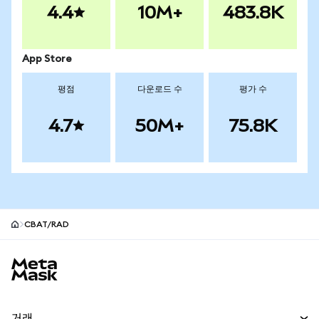
4.4
10M+
483.8K
App Store
평점
다운로드 수
평가 수
4.7
50M+
75.8K
CBAT/RAD
MetaMask 사이트 바닥글
거래