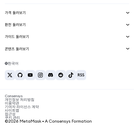
수익 창출
Smart Accounts Kit
에이전트 지갑
신규
가격 둘러보기
임베디드 지갑
Snaps
비트코인 가격
환전 둘러보기
MetaMask Connect
이더리움 가격
보상
신규
BTC를 USD로 환전
솔라나 가격
가이드 둘러보기
Snaps
보안
ETH를 USD로 환전
BTC 매수
시바이누 가격
USDT를 INR로 환전
콘텐츠 둘러보기
웹3 서비스
고객 지원
ETH 매수
페페 가격
비트코인 지갑
BTC를 USDT로 환전
SOL 매수
채용
테더 가격
솔라나 지갑
한국어
BTC를 INR로 환전
PEPE 매수
연락처
USDC 가격
최고의 암호화폐 카드
ETH를 USDT로 환전
USDT 매수
체인링크 가격
최고의 모바일 암호화폐 지갑
USDT를 PHP로 환전
USDC 매수
Polymarket이란?
BTC를 EUR로 환전
SHIB 매수
Consensys
암호화폐 세금 뉴스
개인정보 처리방침
이용약관
BNB 매수
기여자 라이선스 계약
암호화폐 매수 방법
사이트맵
접근성
비트코인 매도 방법
쿠키 관리
©2026 MetaMask • A Consensys Formation