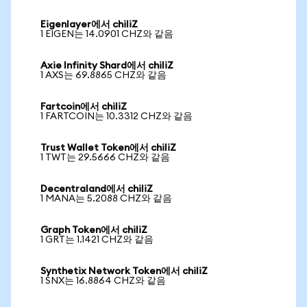
Eigenlayer에서 chiliZ
1 EIGEN는 14.0901 CHZ와 같음
Axie Infinity Shard에서 chiliZ
1 AXS는 69.8865 CHZ와 같음
Fartcoin에서 chiliZ
1 FARTCOIN는 10.3312 CHZ와 같음
Trust Wallet Token에서 chiliZ
1 TWT는 29.5666 CHZ와 같음
Decentraland에서 chiliZ
1 MANA는 5.2088 CHZ와 같음
Graph Token에서 chiliZ
1 GRT는 1.1421 CHZ와 같음
Synthetix Network Token에서 chiliZ
1 SNX는 16.8864 CHZ와 같음