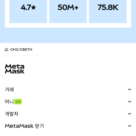
4.7
50M+
75.8K
CHZ/CBETH
MetaMask 사이트 바닥글
거래
스왑
머니
신규
예측 시장
신규
매수
개발자
무기한 선물
신규
카드
문서 보기
MetaMask 받기
실물자산
mUSD
신규
대시보드
Transaction Shield