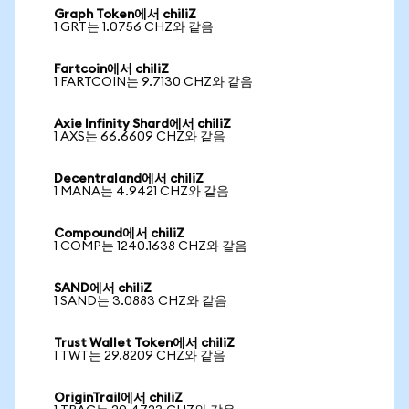
Graph Token에서 chiliZ
1 GRT는 1.0756 CHZ와 같음
Fartcoin에서 chiliZ
1 FARTCOIN는 9.7130 CHZ와 같음
Axie Infinity Shard에서 chiliZ
1 AXS는 66.6609 CHZ와 같음
Decentraland에서 chiliZ
1 MANA는 4.9421 CHZ와 같음
Compound에서 chiliZ
1 COMP는 1240.1638 CHZ와 같음
SAND에서 chiliZ
1 SAND는 3.0883 CHZ와 같음
Trust Wallet Token에서 chiliZ
1 TWT는 29.8209 CHZ와 같음
OriginTrail에서 chiliZ