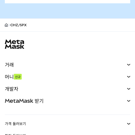
CHZ/SPX
MetaMask 사이트 바닥글
거래
스왑
머니
신규
예측 시장
신규
매수
개발자
무기한 선물
신규
카드
문서 보기
MetaMask 받기
실물자산
mUSD
신규
대시보드
Transaction Shield
수익 창출
Smart Accounts Kit
에이전트 지갑
신규
가격 둘러보기
임베디드 지갑
Snaps
비트코인 가격