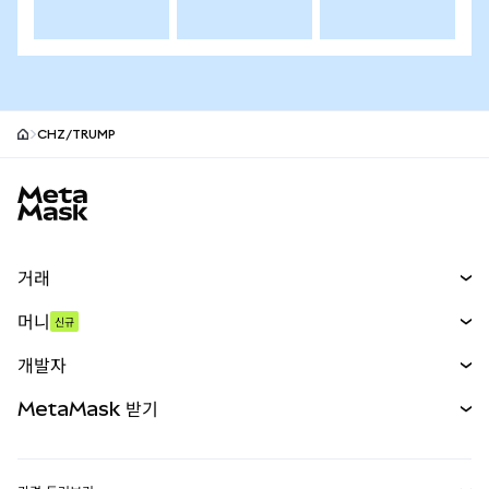
CHZ/TRUMP
MetaMask 사이트 바닥글
거래
스왑
머니
신규
예측 시장
신규
매수
개발자
무기한 선물
신규
카드
문서 보기
MetaMask 받기
실물자산
mUSD
신규
대시보드
Transaction Shield
수익 창출
Smart Accounts Kit
에이전트 지갑
신규