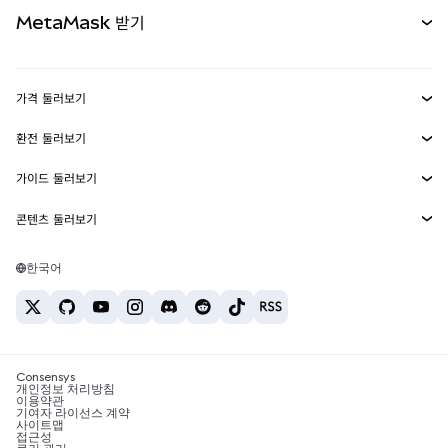
문서 보기
MetaMask 받기
실물자산
mUSD
신규
대시보드
Transaction Shield
수익 창출
Smart Accounts Kit
에이전트 지갑
신규
가격 둘러보기
임베디드 지갑
Snaps
비트코인 가격
환전 둘러보기
MetaMask Connect
이더리움 가격
보상
신규
BTC를 USD로 환전
솔라나 가격
가이드 둘러보기
Snaps
보안
ETH를 USD로 환전
BTC 매수
시바이누 가격
USDT를 INR로 환전
콘텐츠 둘러보기
웹3 서비스
고객 지원
ETH 매수
페페 가격
비트코인 지갑
BTC를 USDT로 환전
SOL 매수
채용
테더 가격
솔라나 지갑
한국어
BTC를 INR로 환전
PEPE 매수
연락처
USDC 가격
최고의 암호화폐 카드
ETH를 USDT로 환전
USDT 매수
체인링크 가격
최고의 모바일 암호화폐 지갑
USDT를 PHP로 환전
USDC 매수
Polymarket이란?
BTC를 EUR로 환전
SHIB 매수
Consensys
암호화폐 세금 뉴스
개인정보 처리방침
이용약관
BNB 매수
기여자 라이선스 계약
암호화폐 매수 방법
사이트맵
접근성
비트코인 매도 방법