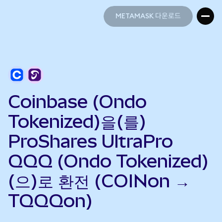
METAMASK 다운로드
METAMASK 다운로드
Coinbase (Ondo
Tokenized)을(를)
ProShares UltraPro
QQQ (Ondo Tokenized)
(으)로 환전 (COINon →
TQQQon)