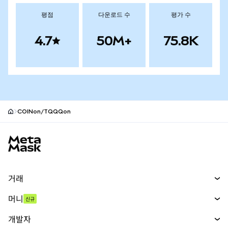
평점
다운로드 수
평가 수
4.7
50M+
75.8K
COINon/TQQQon
MetaMask 사이트 바닥글
거래
스왑
머니
신규
예측 시장
신규
매수
개발자
무기한 선물
신규
카드