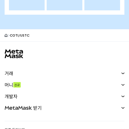
COTI/USTC
MetaMask 사이트 바닥글
거래
스왑
머니
신규
예측 시장
신규
매수
개발자
무기한 선물
신규
카드
문서 보기
MetaMask 받기
실물자산
mUSD
신규
대시보드
Transaction Shield
수익 창출
Smart Accounts Kit
에이전트 지갑
신규