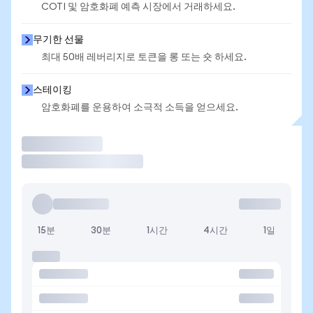
COTI 및 암호화폐 예측 시장에서 거래하세요.
무기한 선물
최대 50배 레버리지로 토큰을 롱 또는 숏 하세요.
스테이킹
암호화폐를 운용하여 소극적 소득을 얻으세요.
거래
15분
30분
1시간
4시간
1일