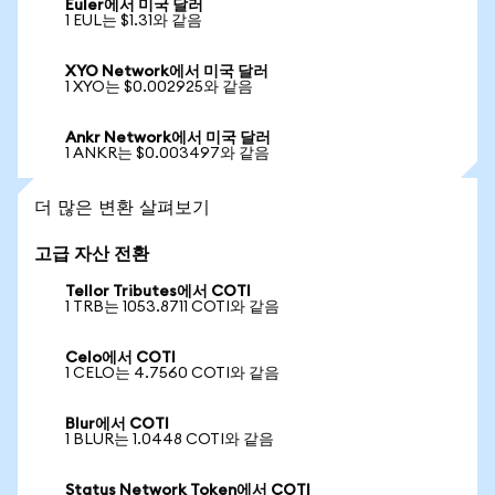
Euler에서 미국 달러
1 EUL는 $1.31와 같음
XYO Network에서 미국 달러
1 XYO는 $0.002925와 같음
Ankr Network에서 미국 달러
1 ANKR는 $0.003497와 같음
더 많은 변환 살펴보기
고급 자산 전환
Tellor Tributes에서 COTI
1 TRB는 1053.8711 COTI와 같음
Celo에서 COTI
1 CELO는 4.7560 COTI와 같음
Blur에서 COTI
1 BLUR는 1.0448 COTI와 같음
Status Network Token에서 COTI