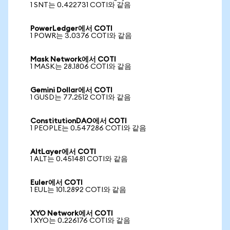
1 SNT는 0.422731 COTI와 같음
PowerLedger에서 COTI
1 POWR는 3.0376 COTI와 같음
Mask Network에서 COTI
1 MASK는 28.1806 COTI와 같음
Gemini Dollar에서 COTI
1 GUSD는 77.2512 COTI와 같음
ConstitutionDAO에서 COTI
1 PEOPLE는 0.547286 COTI와 같음
AltLayer에서 COTI
1 ALT는 0.451481 COTI와 같음
Euler에서 COTI
1 EUL는 101.2892 COTI와 같음
XYO Network에서 COTI
1 XYO는 0.226176 COTI와 같음