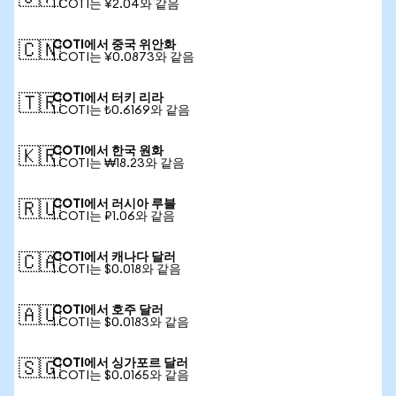
1 COTI는 ¥2.04와 같음
COTI에서 중국 위안화
🇨🇳
1 COTI는 ¥0.0873와 같음
COTI에서 터키 리라
🇹🇷
1 COTI는 ₺0.6169와 같음
COTI에서 한국 원화
🇰🇷
1 COTI는 ₩18.23와 같음
COTI에서 러시아 루블
🇷🇺
1 COTI는 ₽1.06와 같음
COTI에서 캐나다 달러
🇨🇦
1 COTI는 $0.018와 같음
COTI에서 호주 달러
🇦🇺
1 COTI는 $0.0183와 같음
COTI에서 싱가포르 달러
🇸🇬
1 COTI는 $0.0165와 같음