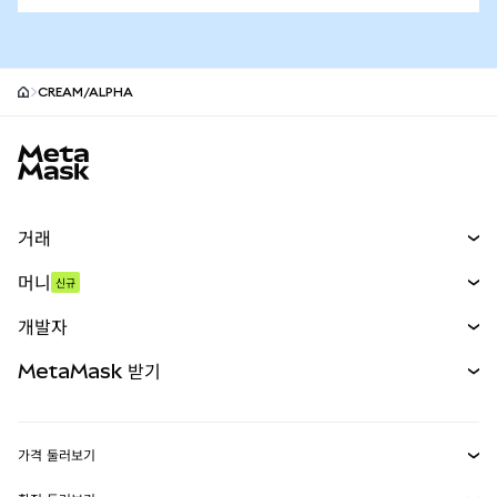
CREAM/ALPHA
MetaMask 사이트 바닥글
거래
스왑
머니
신규
예측 시장
신규
매수
개발자
무기한 선물
신규
카드
문서 보기
MetaMask 받기
실물자산
mUSD
신규
대시보드
Transaction Shield
수익 창출
Smart Accounts Kit
에이전트 지갑
신규
가격 둘러보기
임베디드 지갑
Snaps
비트코인 가격