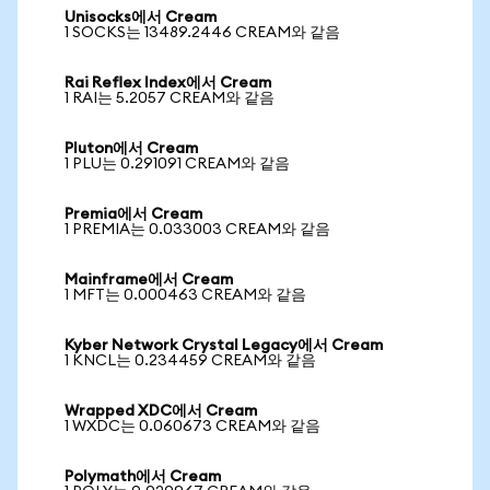
Unisocks에서 Cream
1 SOCKS는 13489.2446 CREAM와 같음
Rai Reflex Index에서 Cream
1 RAI는 5.2057 CREAM와 같음
Pluton에서 Cream
1 PLU는 0.291091 CREAM와 같음
Premia에서 Cream
1 PREMIA는 0.033003 CREAM와 같음
Mainframe에서 Cream
1 MFT는 0.000463 CREAM와 같음
Kyber Network Crystal Legacy에서 Cream
1 KNCL는 0.234459 CREAM와 같음
Wrapped XDC에서 Cream
1 WXDC는 0.060673 CREAM와 같음
Polymath에서 Cream