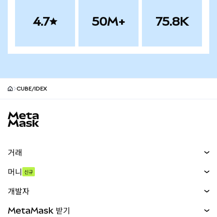
4.7
50M+
75.8K
CUBE/IDEX
MetaMask 사이트 바닥글
거래
스왑
머니
신규
예측 시장
신규
매수
개발자
무기한 선물
신규
카드
문서 보기
MetaMask 받기
실물자산
mUSD
신규