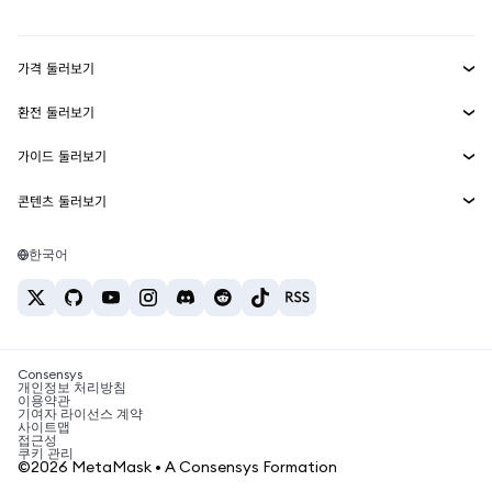
대시보드
Transaction Shield
수익 창출
Smart Accounts Kit
에이전트 지갑
신규
가격 둘러보기
임베디드 지갑
Snaps
비트코인 가격
환전 둘러보기
MetaMask Connect
이더리움 가격
보상
신규
BTC를 USD로 환전
솔라나 가격
가이드 둘러보기
Snaps
보안
ETH를 USD로 환전
BTC 매수
시바이누 가격
USDT를 INR로 환전
콘텐츠 둘러보기
웹3 서비스
고객 지원
ETH 매수
페페 가격
비트코인 지갑
BTC를 USDT로 환전
SOL 매수
채용
테더 가격
솔라나 지갑
한국어
BTC를 INR로 환전
PEPE 매수
연락처
USDC 가격
최고의 암호화폐 카드
ETH를 USDT로 환전
USDT 매수
체인링크 가격
최고의 모바일 암호화폐 지갑
USDT를 PHP로 환전
USDC 매수
Polymarket이란?
BTC를 EUR로 환전
SHIB 매수
Consensys
암호화폐 세금 뉴스
개인정보 처리방침
이용약관
BNB 매수
기여자 라이선스 계약
암호화폐 매수 방법
사이트맵
접근성
비트코인 매도 방법
쿠키 관리
©2026 MetaMask • A Consensys Formation