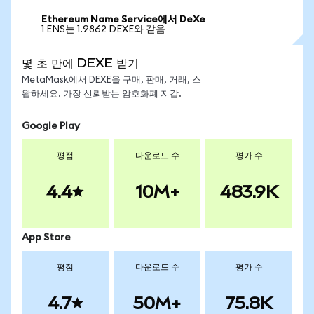
Ethereum Name Service에서 DeXe
1 ENS는 1.9862 DEXE와 같음
몇 초 만에 DEXE 받기
MetaMask에서 DEXE을 구매, 판매, 거래, 스
왑하세요. 가장 신뢰받는 암호화폐 지갑.
Google Play
평점
다운로드 수
평가 수
4.4
10M+
483.9K
App Store
평점
다운로드 수
평가 수
4.7
50M+
75.8K