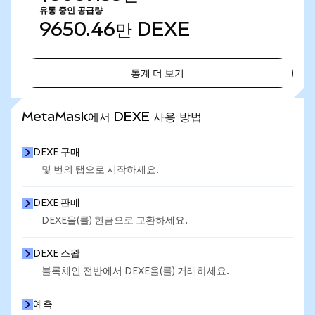
유통 중인 공급량
9650.46만
DEXE
통계 더 보기
통계 더 보기
MetaMask에서 DEXE 사용 방법
DEXE 구매
몇 번의 탭으로 시작하세요.
DEXE 판매
DEXE을(를) 현금으로 교환하세요.
DEXE 스왑
블록체인 전반에서 DEXE을(를) 거래하세요.
예측