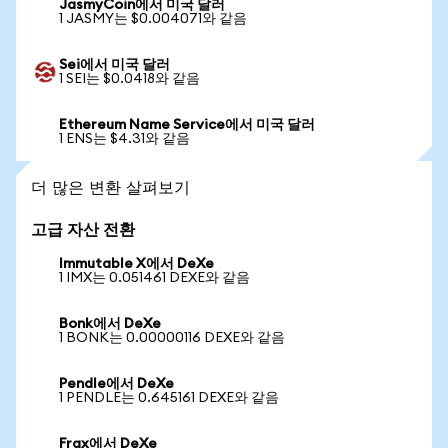
JasmyCoin에서 미국 달러
1 JASMY는 $0.004071와 같음
Sei에서 미국 달러
1 SEI는 $0.0418와 같음
Ethereum Name Service에서 미국 달러
1 ENS는 $4.31와 같음
더 많은 변환 살펴보기
고급 자산 전환
Immutable X에서 DeXe
1 IMX는 0.051461 DEXE와 같음
Bonk에서 DeXe
1 BONK는 0.00000116 DEXE와 같음
Pendle에서 DeXe
1 PENDLE는 0.645161 DEXE와 같음
Frax에서 DeXe