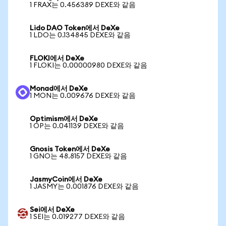
1 FRAX는 0.456389 DEXE와 같음
Lido DAO Token에서 DeXe
1 LDO는 0.134845 DEXE와 같음
FLOKI에서 DeXe
1 FLOKI는 0.00000980 DEXE와 같음
Monad에서 DeXe
1 MON는 0.009676 DEXE와 같음
Optimism에서 DeXe
1 OP는 0.041139 DEXE와 같음
Gnosis Token에서 DeXe
1 GNO는 48.8157 DEXE와 같음
JasmyCoin에서 DeXe
1 JASMY는 0.001876 DEXE와 같음
Sei에서 DeXe
1 SEI는 0.019277 DEXE와 같음