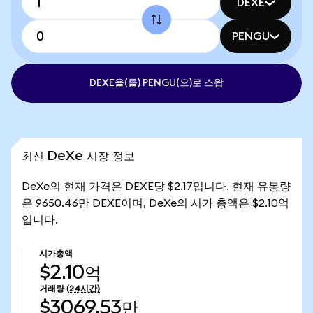
DEXE
PENGU
DEXE을(를) PENGU(으)로 스왑
최신 DeXe 시장 정보
DeXe의 현재 가격은 DEXE당 $2.17입니다. 현재 유통량
은 9650.46만 DEXE이며, DeXe의 시가 총액은 $2.10억
입니다.
시가총액
$2.10억
거래량
(24시간)
$3069.53만