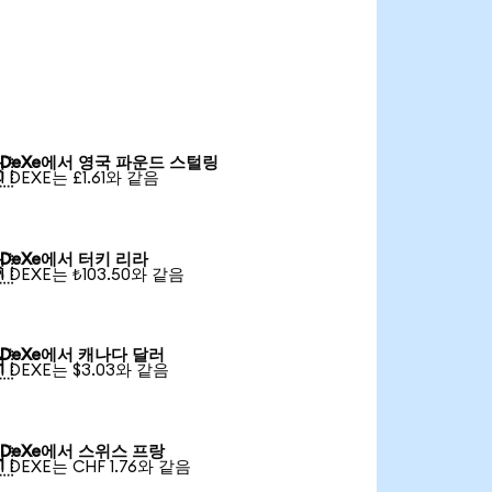
DeXe에서 영국 파운드 스털링

1 DEXE는 £1.61와 같음
DeXe에서 터키 리라

1 DEXE는 ₺103.50와 같음
DeXe에서 캐나다 달러

1 DEXE는 $3.03와 같음
DeXe에서 스위스 프랑

1 DEXE는 CHF 1.76와 같음