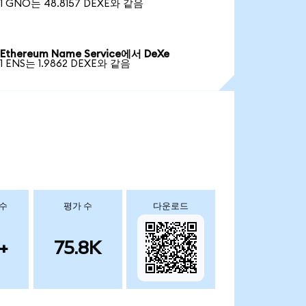
1 GNO는 48.8157 DEXE와 같음
Ethereum Name Service에서 DeXe
1 ENS는 1.9862 DEXE와 같음
 수
평가 수
다운로드
+
75.8K