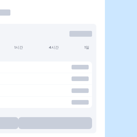
1시간
4시간
1일