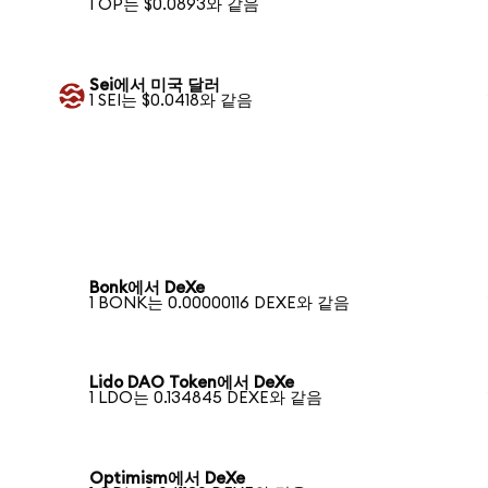
1 OP는 $0.0893와 같음
Sei에서 미국 달러
1 SEI는 $0.0418와 같음
Bonk에서 DeXe
1 BONK는 0.00000116 DEXE와 같음
Lido DAO Token에서 DeXe
1 LDO는 0.134845 DEXE와 같음
Optimism에서 DeXe