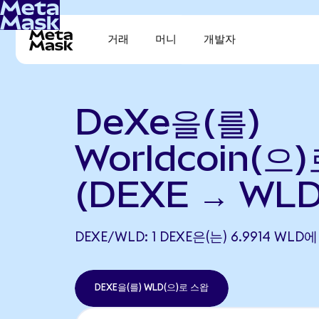
거래
머니
개발자
DeXe을(를)
Worldcoin(으
(DEXE → WLD
DEXE/WLD: 1 DEXE은(는) 6.9914 W
DEXE을(를) WLD(으)로 스왑