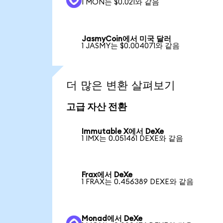
1 MON는 $0.021와 같음
JasmyCoin에서 미국 달러
1 JASMY는 $0.004071와 같음
더 많은 변환 살펴보기
고급 자산 전환
Immutable X에서 DeXe
1 IMX는 0.051461 DEXE와 같음
Frax에서 DeXe
1 FRAX는 0.456389 DEXE와 같음
Monad에서 DeXe