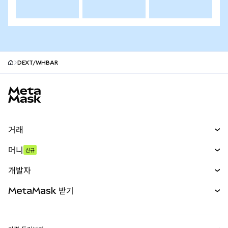
DEXT/WHBAR
MetaMask 사이트 바닥글
거래
스왑
머니
신규
예측 시장
신규
매수
개발자
무기한 선물
신규
카드
문서 보기
MetaMask 받기
실물자산
mUSD
신규
대시보드
Transaction Shield
수익 창출
Smart Accounts Kit
에이전트 지갑
신규