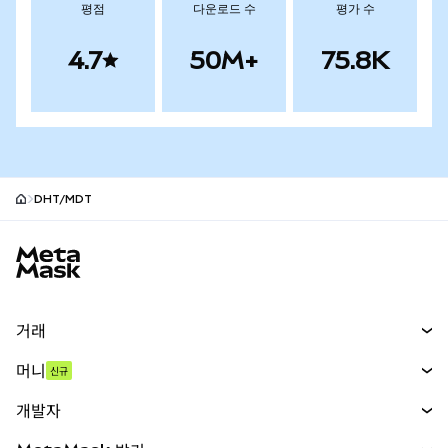
평점
다운로드 수
평가 수
4.7
50M+
75.8K
DHT/MDT
MetaMask 사이트 바닥글
거래
스왑
머니
신규
예측 시장
신규
매수
개발자
무기한 선물
신규
카드
문서 보기