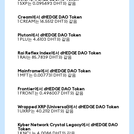
1 SXP는 0.095693 DHT와 같음
Cream에서 dHEDGE DAO Token
1 CREAM는 16.5512 DHT와 같음
Pluton에서 dHEDGE DAO Token
1 PLU는 4.6103 DHT와 같음
Rai Reflex Index에서 dHEDGE DAO Token
1 RAI는 85.7839 DHT와 같음
Mainframe에서 dHEDGE DAO Token
1 MFT는 0.007731 DHT와 같음
Frontier에서 dHEDGE DAO Token
1 FRONT는 0.496007 DHT와 같음
Wrapped XRP (Universal)에서 dHEDGE DAO Token
1 UXRP는 40.2112 DHT와 같음
Kyber Network Crystal Legacy에서 dHEDGE DAO
Token
1 KNCL는 4.0086 DHT와 같음