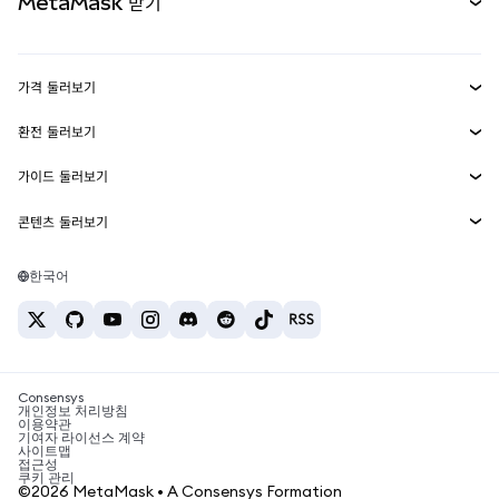
MetaMask 받기
실물자산
mUSD
신규
대시보드
Transaction Shield
수익 창출
Smart Accounts Kit
에이전트 지갑
신규
가격 둘러보기
임베디드 지갑
Snaps
비트코인 가격
환전 둘러보기
MetaMask Connect
이더리움 가격
보상
신규
BTC를 USD로 환전
솔라나 가격
가이드 둘러보기
Snaps
보안
ETH를 USD로 환전
BTC 매수
시바이누 가격
USDT를 INR로 환전
콘텐츠 둘러보기
웹3 서비스
고객 지원
ETH 매수
페페 가격
비트코인 지갑
BTC를 USDT로 환전
SOL 매수
채용
테더 가격
솔라나 지갑
한국어
BTC를 INR로 환전
PEPE 매수
연락처
USDC 가격
최고의 암호화폐 카드
ETH를 USDT로 환전
USDT 매수
체인링크 가격
최고의 모바일 암호화폐 지갑
USDT를 PHP로 환전
USDC 매수
Polymarket이란?
BTC를 EUR로 환전
SHIB 매수
Consensys
암호화폐 세금 뉴스
개인정보 처리방침
이용약관
BNB 매수
기여자 라이선스 계약
암호화폐 매수 방법
사이트맵
접근성
비트코인 매도 방법
쿠키 관리
©2026 MetaMask • A Consensys Formation