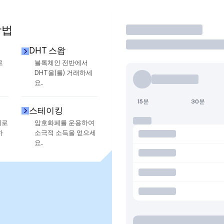
방법
거래
DHT 스왑
로
블록체인 전반에서
DHT을(를) 거래하세
요.
15분
30분
스테이킹
지로
암호화폐를 운용하여
하
소극적 소득을 얻으세
요.