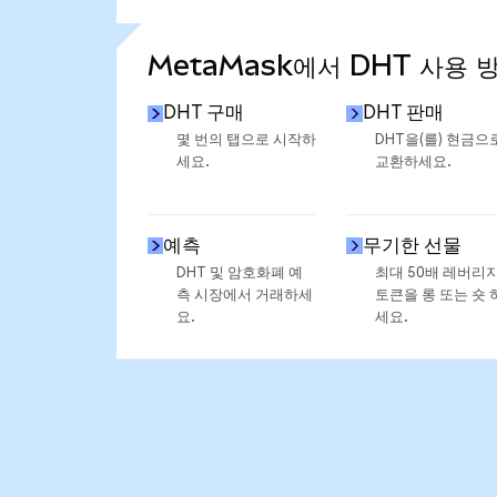
통계 더 보기
MetaMask에서 DHT 사용 
DHT 구매
DHT 판매
몇 번의 탭으로 시작하
DHT을(를) 현금으
세요.
교환하세요.
예측
무기한 선물
DHT 및 암호화폐 예
최대 50배 레버리
측 시장에서 거래하세
토큰을 롱 또는 숏 
요.
세요.