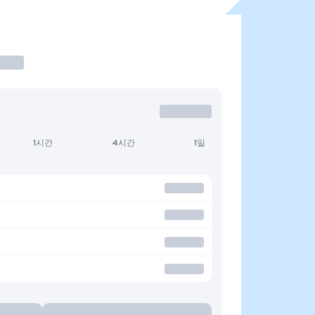
1시간
4시간
1일