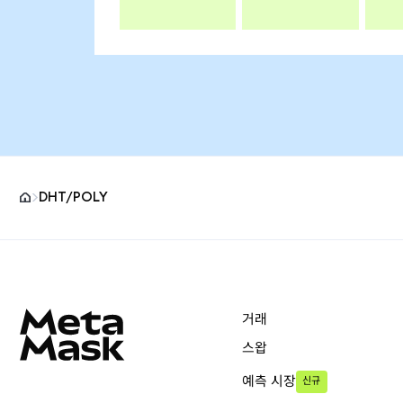
DHT/POLY
MetaMask 사이트 바닥글
거래
스왑
예측 시장
신규