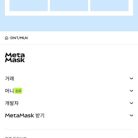
DNT/MLN
MetaMask 사이트 바닥글
거래
스왑
머니
신규
예측 시장
신규
매수
개발자
무기한 선물
신규
카드
문서 보기
MetaMask 받기
실물자산
mUSD
신규
대시보드
Transaction Shield
수익 창출
Smart Accounts Kit
에이전트 지갑
신규