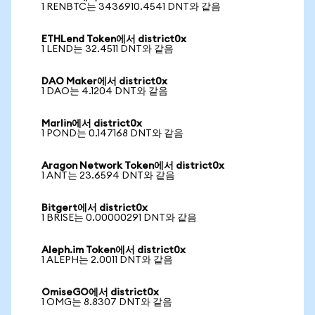
1 RENBTC는 3436910.4541 DNT와 같음
ETHLend Token에서 district0x
1 LEND는 32.4511 DNT와 같음
DAO Maker에서 district0x
1 DAO는 4.1204 DNT와 같음
Marlin에서 district0x
1 POND는 0.147168 DNT와 같음
Aragon Network Token에서 district0x
1 ANT는 23.6594 DNT와 같음
Bitgert에서 district0x
1 BRISE는 0.00000291 DNT와 같음
Aleph.im Token에서 district0x
1 ALEPH는 2.0011 DNT와 같음
OmiseGO에서 district0x
1 OMG는 8.8307 DNT와 같음