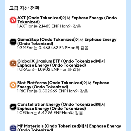
고급 자산 전환
AXT (Ondo Tokenized)에서 Enphase Energy (Ondo
Tokenized)
1 AXTIon는 2.1485 ENPHon와 같음
GameStop (Ondo Tokenized)에서 Enphase Energy
(Ondo Tokenized)
1 GMEon는 0.468462 ENPHon와 같음
Global X Uranium ETF (Ondo Tokenized)에서
Enphase Energy (Ondo Tokenized)
1 URAon는 1.0902 ENPHon와 같음
Riot Platforms (Ondo Tokenized)에서 Enphase
Energy (Ondo Tokenized)
1 RIOTon는 0.502669 ENPHon와 같음
Constellation Energy (Ondo Tokenized)에서
Enphase Energy (Ondo Tokenized)
1 CEGon는 6.4796 ENPHon와 같음
MP Materials (Ondo Tokenized)에서 Enphase Energy
(Ondo Tokenized)