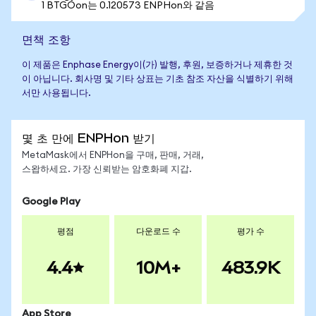
1 BTGOon는 0.120573 ENPHon와 같음
면책 조항
이 제품은 Enphase Energy이(가) 발행, 후원, 보증하거나 제휴한 것
이 아닙니다. 회사명 및 기타 상표는 기초 참조 자산을 식별하기 위해
서만 사용됩니다.
몇 초 만에 ENPHon 받기
MetaMask에서 ENPHon을 구매, 판매, 거래,
스왑하세요. 가장 신뢰받는 암호화폐 지갑.
Google Play
평점
다운로드 수
평가 수
4.4
10M+
483.9K
App Store