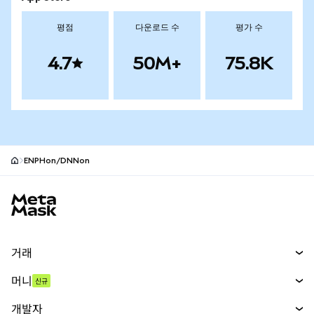
평점
다운로드 수
평가 수
4.7
50M+
75.8K
ENPHon/DNNon
MetaMask 사이트 바닥글
거래
스왑
머니
신규
예측 시장
신규
매수
개발자