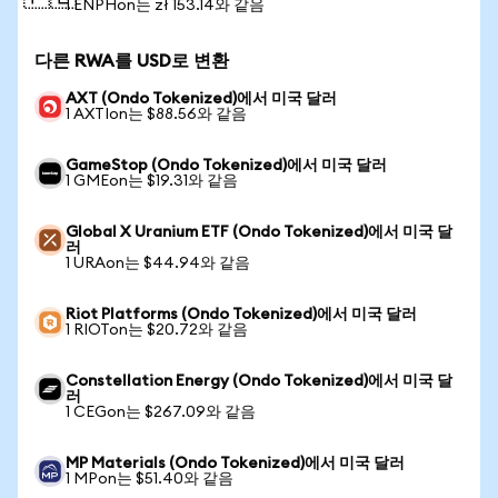
1 ENPHon는 zł 153.14와 같음
다른 RWA를 USD로 변환
AXT (Ondo Tokenized)에서 미국 달러
1 AXTIon는 $88.56와 같음
GameStop (Ondo Tokenized)에서 미국 달러
1 GMEon는 $19.31와 같음
Global X Uranium ETF (Ondo Tokenized)에서 미국 달
러
1 URAon는 $44.94와 같음
Riot Platforms (Ondo Tokenized)에서 미국 달러
1 RIOTon는 $20.72와 같음
Constellation Energy (Ondo Tokenized)에서 미국 달
러
1 CEGon는 $267.09와 같음
MP Materials (Ondo Tokenized)에서 미국 달러
1 MPon는 $51.40와 같음