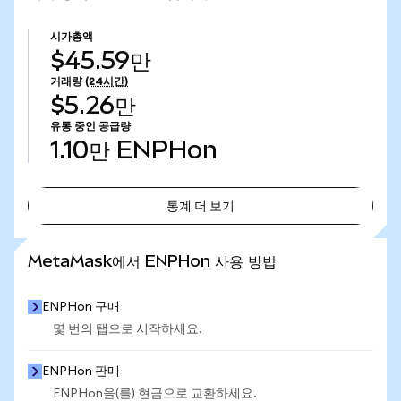
시가총액
$45.59만
거래량
(24시간)
$5.26만
유통 중인 공급량
1.10만
ENPHon
통계 더 보기
통계 더 보기
MetaMask에서 ENPHon 사용 방법
ENPHon 구매
몇 번의 탭으로 시작하세요.
ENPHon 판매
ENPHon을(를) 현금으로 교환하세요.