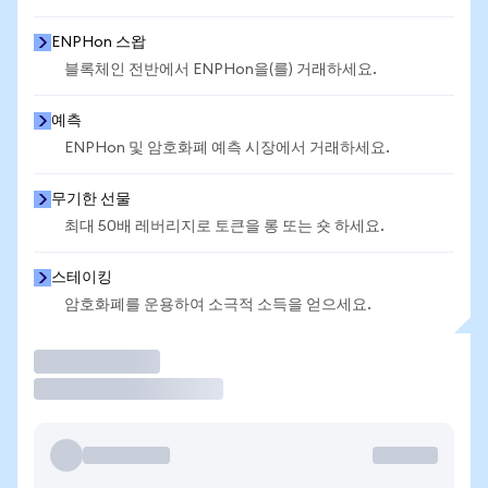
ENPHon 스왑
블록체인 전반에서 ENPHon을(를) 거래하세요.
예측
ENPHon 및 암호화폐 예측 시장에서 거래하세요.
무기한 선물
최대 50배 레버리지로 토큰을 롱 또는 숏 하세요.
스테이킹
암호화폐를 운용하여 소극적 소득을 얻으세요.
거래