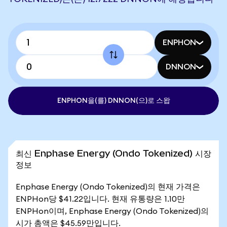
ENPHON
DNNON
ENPHON을(를) DNNON(으)로 스왑
최신 Enphase Energy (Ondo Tokenized) 시장
정보
Enphase Energy (Ondo Tokenized)의 현재 가격은
ENPHon당 $41.22입니다. 현재 유통량은 1.10만
ENPHon이며, Enphase Energy (Ondo Tokenized)의
시가 총액은 $45.59만입니다.