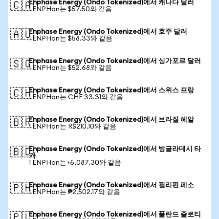
Enphase Energy (Ondo Tokenized)에서 캐나다 달러
🇨🇦
1 ENPHon는 $57.50와 같음
Enphase Energy (Ondo Tokenized)에서 호주 달러
🇦🇺
1 ENPHon는 $58.33와 같음
Enphase Energy (Ondo Tokenized)에서 싱가포르 달러
🇸🇬
1 ENPHon는 $52.68와 같음
Enphase Energy (Ondo Tokenized)에서 스위스 프랑
🇨🇭
1 ENPHon는 CHF 33.31와 같음
Enphase Energy (Ondo Tokenized)에서 브라질 헤알
🇧🇷
1 ENPHon는 R$210.10와 같음
Enphase Energy (Ondo Tokenized)에서 방글라데시 타
🇧🇩
카
1 ENPHon는 ৳5,087.30와 같음
Enphase Energy (Ondo Tokenized)에서 필리핀 페소
🇵🇭
1 ENPHon는 ₱2,502.17와 같음
Enphase Energy (Ondo Tokenized)에서 폴란드 즐로티
🇵🇱