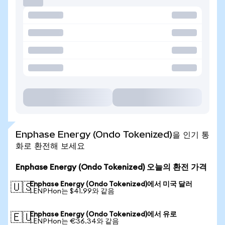
Enphase Energy (Ondo Tokenized)을 인기 통
화로 환전해 보세요
Enphase Energy (Ondo Tokenized) 오늘의 환전 가격
Enphase Energy (Ondo Tokenized)에서 미국 달러
🇺🇸
1 ENPHon는 $41.99와 같음
Enphase Energy (Ondo Tokenized)에서 유로
🇪🇺
1 ENPHon는 €36.34와 같음