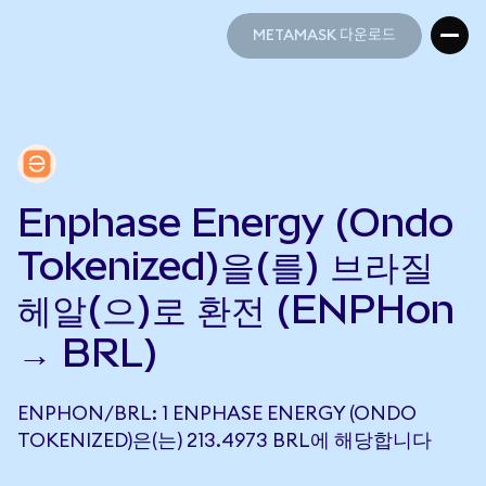
METAMASK 다운로드
METAMASK 다운로드
Enphase Energy (Ondo
Tokenized)을(를) 브라질
헤알(으)로 환전 (ENPHon
→ BRL)
ENPHON/BRL: 1 ENPHASE ENERGY (ONDO
TOKENIZED)은(는) 213.4973 BRL에 해당합니다