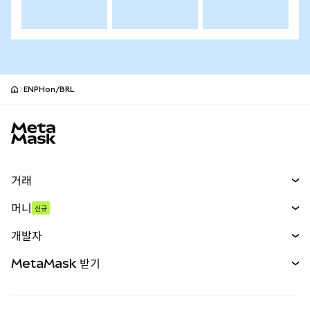
ENPHon/BRL
MetaMask 사이트 바닥글
거래
스왑
머니
신규
예측 시장
신규
매수
개발자
무기한 선물
신규
카드
문서 보기
MetaMask 받기
실물자산
mUSD
신규
대시보드
Transaction Shield
수익 창출
Smart Accounts Kit
에이전트 지갑
신규