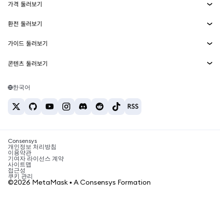
가격 둘러보기
임베디드 지갑
Snaps
비트코인 가격
환전 둘러보기
MetaMask Connect
이더리움 가격
보상
신규
BTC를 USD로 환전
솔라나 가격
가이드 둘러보기
Snaps
보안
ETH를 USD로 환전
BTC 매수
시바이누 가격
USDT를 INR로 환전
콘텐츠 둘러보기
웹3 서비스
고객 지원
ETH 매수
페페 가격
비트코인 지갑
BTC를 USDT로 환전
SOL 매수
채용
테더 가격
솔라나 지갑
한국어
BTC를 INR로 환전
PEPE 매수
연락처
USDC 가격
최고의 암호화폐 카드
ETH를 USDT로 환전
USDT 매수
체인링크 가격
최고의 모바일 암호화폐 지갑
USDT를 PHP로 환전
USDC 매수
Polymarket이란?
BTC를 EUR로 환전
SHIB 매수
Consensys
암호화폐 세금 뉴스
개인정보 처리방침
이용약관
BNB 매수
기여자 라이선스 계약
암호화폐 매수 방법
사이트맵
접근성
비트코인 매도 방법
쿠키 관리
©2026 MetaMask • A Consensys Formation