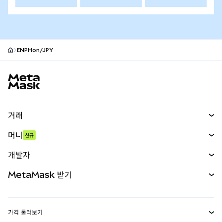
ENPHon/JPY
MetaMask 사이트 바닥글
거래
스왑
머니
신규
예측 시장
신규
매수
개발자
무기한 선물
신규
카드
문서 보기
MetaMask 받기
실물자산
mUSD
신규
대시보드
Transaction Shield
수익 창출
Smart Accounts Kit
에이전트 지갑
신규
가격 둘러보기
임베디드 지갑
Snaps
비트코인 가격