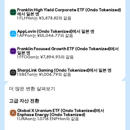
Franklin High Yield Corporate ETF (Ondo Tokenized)
에서 일본 엔
1 FLHYon는 ¥3,878.82와 같음
AppLovin (Ondo Tokenized)에서 일본 엔
1 APPon는 ¥55,046.77와 같음
Franklin Focused Growth ETF (Ondo Tokenized)에서
일본 엔
1 FFOGon는 ¥7,894.93와 같음
SharpLink Gaming (Ondo Tokenized)에서 일본 엔
1 SBETon는 ¥1,006.79와 같음
더 많은 변환 살펴보기
고급 자산 전환
Global X Uranium ETF (Ondo Tokenized)에서
Enphase Energy (Ondo Tokenized)
1 URAon는 1.0716 ENPHon와 같음