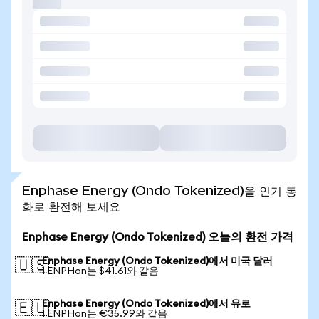
Enphase Energy (Ondo Tokenized)을 인기 통
화로 환전해 보세요
Enphase Energy (Ondo Tokenized) 오늘의 환전 가격
Enphase Energy (Ondo Tokenized)에서 미국 달러
🇺🇸
1 ENPHon는 $41.61와 같음
Enphase Energy (Ondo Tokenized)에서 유로
🇪🇺
1 ENPHon는 €35.99와 같음