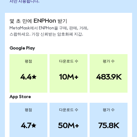
서만 사용됩니다.
몇 초 만에 ENPHon 받기
MetaMask에서 ENPHon을 구매, 판매, 거래,
스왑하세요. 가장 신뢰받는 암호화폐 지갑.
Google Play
평점
다운로드 수
평가 수
4.4
10M+
483.9K
App Store
평점
다운로드 수
평가 수
4.7
50M+
75.8K